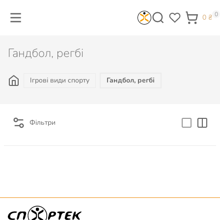
0
0
₴
Гандбол, регбі
Ігрові види спорту
Гандбол, регбі
Фільтри