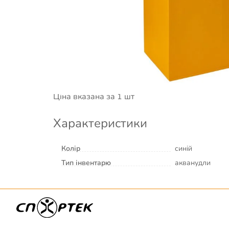
для дітей та дорослих у басейні.
Колір: жовтий. Також доступні:
червоний
,
жов
та клубів — оптові коробки по 20 штук (арт. 
Характеристики:
PE-foam, екстремально гнуч
аквафітнесу, навчання, терапії, розваг
Ціна вказана за 1 шт
Характеристики
Колір
синій
Тип інвентарю
акванудли