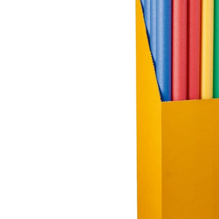
Опис товару
BECO Pool Noodle 9699 — стандартна аквапа
аквафітнесу, навчання плаванню, терапії та 
160 см, діаметр ~7 см. Екстремально гнучки
згинати, скручувати та навіть зав'язувати ву
Використання: підтримка під грудьми при на
балансу (сидячи верхи), інструмент опору (за
для конструкцій із
з'єднувачами BECO
. Тако