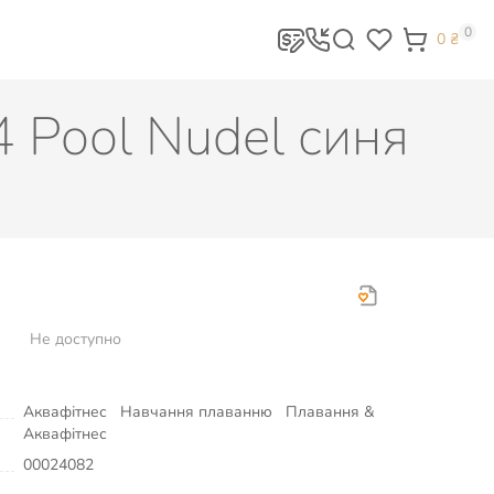
0
0
₴
 Pool Nudel синя
Не доступно
Аквафітнес
Навчання плаванню
Плавання &
Аквафітнес
00024082