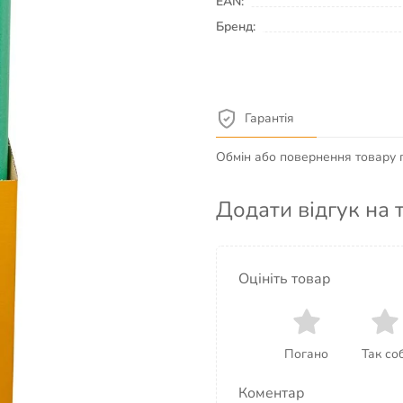
EAN:
Бренд:
Гарантія
Обмін або повернення товару пр
Додати відгук на 
лка (нудл) для
розваг у басейні. Довжина
Оцініть товар
й PE-foam: палку можна
злом без ризику зламу.
Погано
Так соб
вчанні плаванню, тренажер
нурення під воду), основа
Коментар
ж — просто весела іграшка