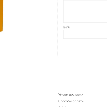
тий
,
зелений
. Для басейнів
969920).
Ім'я
кий • 160 × Ø 7 см • для
Умови доставки
Способи оплати