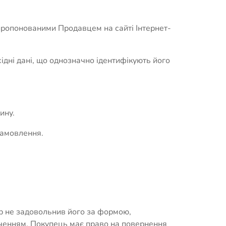
пропонованими Продавцем на сайті Інтернет-
ідні дані, що однозначно ідентифікують його
ину.
замовлення.
р не задовольнив його за формою,
аченням. Покупець має право на повернення