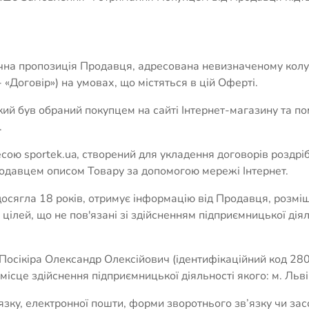
лічна пропозиція Продавця, адресована невизначеному колу 
«Договір») на умовах, що містяться в цій Оферті.
 який був обраний покупцем на сайті Інтернет-магазину та 
.
сою sportek.ua, створений для укладення договорів роздрібн
давцем описом Товару за допомогою мережі Інтернет.
 досягла 18 років, отримує інформацію від Продавця, розмі
 цілей, що не пов'язані зі здійсненням підприємницької дія
Посікіра Олександр Олексійович (ідентифікаційний код 280
місце здійснення підприємницької діяльності якого: м. Льві
язку, електронної пошти, форми зворотнього зв’язку чи за