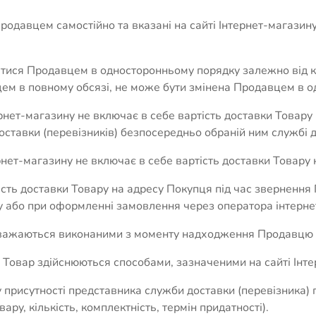
одавцем самостійно та вказані на сайті Інтернет-магазину.
атися Продавцем в односторонньому порядку залежно від к
пцем в повному обсязі, не може бути змінена Продавцем в 
нтернет-магазину не включає в себе вартість доставки Това
оставки (перевізників) безпосередньо обраній ним службі д
ернет-магазину не включає в себе вартість доставки Товару
ість доставки Товару на адресу Покупця під час звернення
у або при оформленні замовлення через оператора інтерне
 вважаються виконаними з моменту надходження Продавцю к
Товар здійснюються способами, зазначеними на сайті Інтер
 присутності представника служби доставки (перевізника) п
ру, кількість, комплектність, термін придатності).