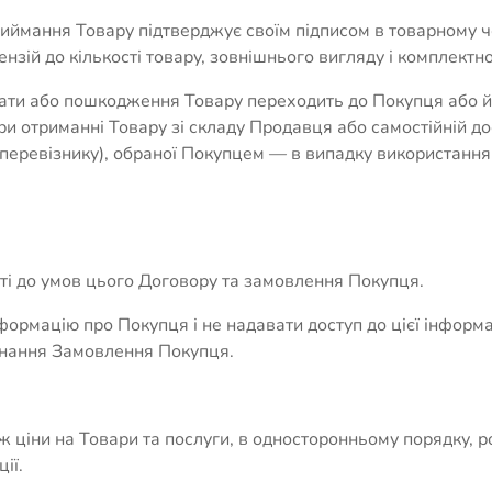
риймання Товару підтверджує своїм підписом в товарному че
нзій до кількості товару, зовнішнього вигляду і комплектно
трати або пошкодження Товару переходить до Покупця або 
и отриманні Товару зі складу Продавця або самостійній до
перевізнику), обраної Покупцем — в випадку використання
сті до умов цього Договору та замовлення Покупця.
формацію про Покупця і не надавати доступ до цієї інформац
онання Замовлення Покупця.
 ціни на Товари та послуги, в односторонньому порядку, ро
ії.