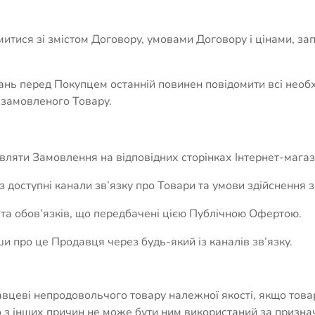
итися зі змістом Договору, умовами Договору і цінами, за
ань перед Покупцем останній повинен повідомити всі необх
і замовленого Товару.
вляти Замовлення на відповідних сторінках Інтернет-магаз
 доступні канали зв’язку про Товари та умови здійснення 
 та обов’язків, що передбачені цією Публічною Офертою.
и про це Продавця через будь-який із каналів зв’язку.
вцеві непродовольчого товару належної якості, якщо това
о з інших причин не може бути ним використаний за призн