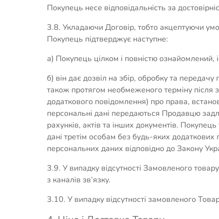
Покупець несе відповідальність за достовірні
3.8. Укладаючи Договір, тобто акцептуючи ум
Покупець підтверджує наступне:
а) Покупець цілком і повністю ознайомлений, і
б) він дає дозвіл на збір, обробку та передач
також протягом необмеженого терміну після за
додаткового повідомлення) про права, встанов
персональні дані передаються Продавцю задл
рахунків, актів та інших документів. Покупец
дані третім особам без будь-яких додаткових
персональних даних відповідно до Закону Укра
3.9. У випадку відсутності Замовленого това
з каналів зв’язку.
3.10. У випадку відсутності замовленого Това