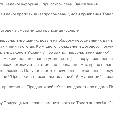
сть наданої інформації при оформленні Замовлення.
ови даної пропозиції (запропоновані умови придбання Тов
 згоден з умовами цієї пропозиції (оферти);
у персональних даних, дозвіл на обробку персональних даних
кінчення його дії. Крім цього, укладенням договору Покуп
лені Законом України \"Про захист персональних даних\", пр
я можливості виконання умов цього Договору, проведення
ь також погоджується з тим, що Продавець має право надав
 повідомлень Покупця з метою виконання замовлення Покуп
їни \"Про захист персональних даних\" йому відомий і зроз
ру, представник Продавця зобов’язаний довести до відома 
ру Покупець має право замінити його на Товар аналогічної