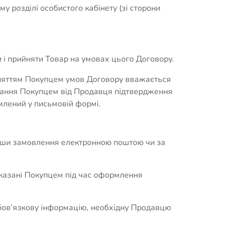
у розділі особистого кабінету (зі сторони
 і прийняти Товар на умовах цього Договору.
йняттям Покупцем умов Договору вважається
имання Покупцем від Продавця підтвердження
млений у письмовій формі.
вши замовлення електронною поштою чи за
вказані Покупцем під час оформлення
обов’язкову інформацію, необхідну Продавцю