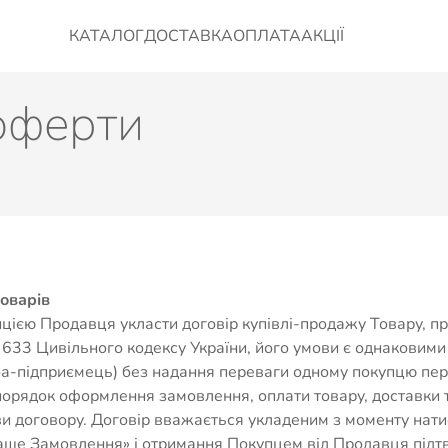
КАТАЛОГ
ДОСТАВКА
ОПЛАТА
АКЦІЇ
 оферти
оварів
цією Продавця укласти договір купівлі-продажу Товару, пр
ті 633 Цивільного кодексу України, його умови є однаковими 
оба-підприємець) без надання переваги одному покупцю п
порядок оформлення замовлення, оплати товару, доставки т
ови договору. Договір вважається укладеним з моменту нат
Ваше Замовлення» і отримання Покупцем від Продавця під