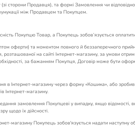
у (зі сторони Продавця), та формі Замовлення чи відповідном
мунукації між Продавцем та Покупцем.
сність Покупцю Товар, а Покупець зобов’язується оплатити
птом оферти) та моментом повного й беззаперечного при
 розташованої на сайті Інтернет-магазину, за умови отр
еобхідності, за бажанням Покупця, Договір може бути офор
ня в Інтернет-магазину через форму «Кошика», або зроби
ів Інтернет-магазину.
редання замовлення Покупцеві у випадку, якщо відомості, 
ру щодо їх дійсності.
ернет-магазину Покупець зобов'язується надати наступну 