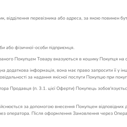
ник, відділення перевізника або адреса, за якою повинен бу
оби або фізичної-особи підприємця.
обраного Покупцем Товару вказуються в кошику Покупця на с
дна додаткова інформація, вона має право запросити її у ін
відальності за надання якісної послуги Покупцю при покупц
ра Продавця (п. 3.1. цієї Оферти) Покупець зобов'язуєтьс
ійснюється за допомогою внесення Покупцем відповідних да
ез оператора. Після оформлення Замовлення через Операт