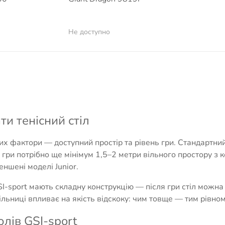
Не доступно
ти тенісний стіл
х фактори — доступний простір та рівень гри. Стандартний 
 гри потрібно ще мінімум 1,5–2 метри вільного простору з
еншені моделі Junior.
SI-sport мають складну конструкцію — після гри стіл можна 
льниці впливає на якість відскоку: чим товще — тим рівно
олів GSI-sport