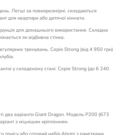
ень. Легші за повнорозмірні, складаються
нт для квартири або дитячої кімнати.
трукція для домашнього використання. Складна
імається як відбивна стінка.
егулярних тренувань. Серія Strong (від 4 950 грн)
лубів.
тні у складеному стані. Серія Strong (до 6 240
сті два варіанти Giant Dragon. Модель P200 (673
аріант з міцнішим кріпленням.
го тенісу
або готовий
набір Atemi
з ракетками,