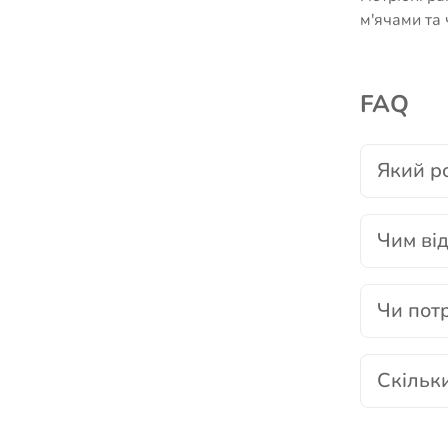
м'ячами та
FAQ
Який ро
Чим від
Чи потр
Скільки