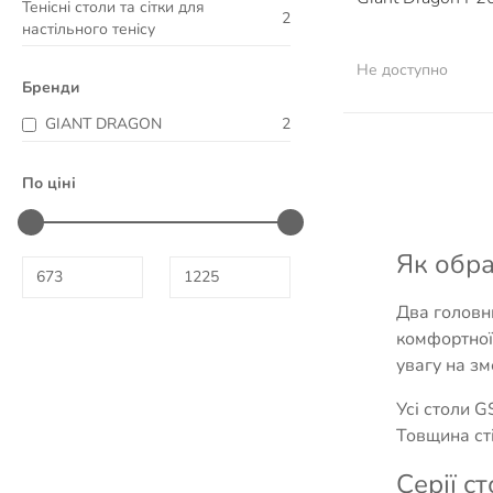
Тенісні столи та сітки для
2
настільного тенісу
Не доступно
Бренди
GIANT DRAGON
2
По ціні
Як обра
Два головни
комфортної
увагу на зм
Усі столи G
Товщина сті
Серії ст