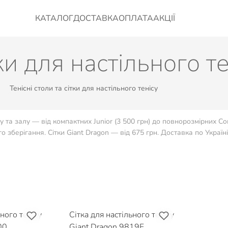
КАТАЛОГ
ДОСТАВКА
ОПЛАТА
АКЦІЇ
тки для настільного т
Тенісні столи та сітки для настільного тенісу
у та залу — від компактних Junior (3 500 грн) до повнорозмірних Co
о зберігання. Сітки Giant Dragon — від 675 грн. Доставка по Україні
ьного тенісу
Сітка для настільного тенісу
00
Giant Dragon 9819F