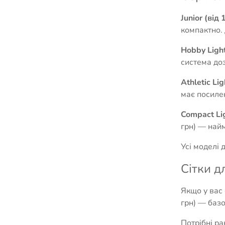
Junior (від 
компактно. 
Hobby Light
система доз
Athletic Lig
має посилен
Compact Lig
грн) — найм
Усі моделі 
Сітки д
Якщо у вас 
грн) — базо
Потрібні ра