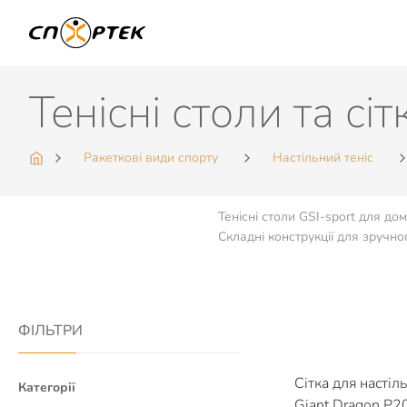
Тенісні столи та сі
Ракеткові види спорту
Настільний теніс
Тенісні столи GSI-sport для дом
Складні конструкції для зручног
ФІЛЬТРИ
Сітка для настіл
Категорії
Giant Dragon P2