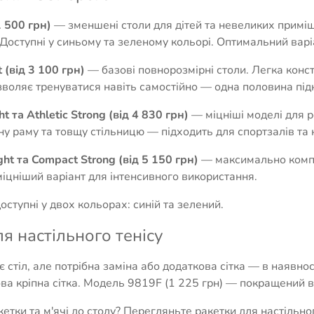
1 500 грн)
— зменшені столи для дітей та невеликих приміщ
Доступні у синьому та зеленому кольорі. Оптимальний варіа
 (від 3 100 грн)
— базові повнорозмірні столи. Легка конс
воляє тренуватися навіть самостійно — одна половина підн
ht та Athletic Strong (від 4 830 грн)
— міцніші моделі для р
у раму та товщу стільницю — підходить для спортзалів та к
ht та Compact Strong (від 5 150 грн)
— максимально компак
іцніший варіант для інтенсивного використання.
доступні у двох кольорах: синій та зелений.
ля настільного тенісу
є стіл, але потрібна заміна або додаткова сітка — в наявно
ва кріпна сітка. Модель 9819F (1 225 грн) — покращений в
кетки та м'ячі до столу? Перегляньте
ракетки для настільно