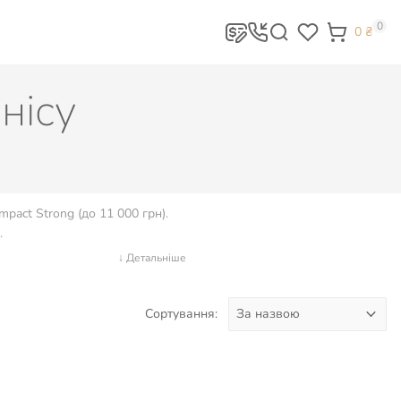
0
0
₴
енісу
mpact Strong (до 11 000 грн).
.
↓ Детальніше
Сортування: