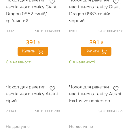
Чохол для ракетки
Чохол для ракетки
настільного тенісу Giant
настільного тенісу Giant
Dragon 0982 синій/
Dragon 0983 синій/
сріблястий
чорний
0982
SKU: 00045889
0983
SKU: 00045896
391
391
₴
₴
Купити
Купити
Є в наявності
Є в наявності
Чохол для ракетки
Чохол для ракетки
настільного тенісу Atemi
настільного тенісу Atemi
сірий
Exclusive поліестер
20043
SKU: 00031790
SKU: 00043229
Не доступно
Не доступно