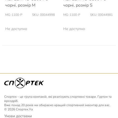
чорні, розмір M
чорні, розмір S
MG-1100-P
SKU: 00044998
MG-1100-P
SKU: 00044981
Не доступно
Не доступно
Спортек – це група компаній, які реалізують спортивні товари. Гуртом та
вроздріб.
Вже понад 20 років ми обираємо кращий спортивний інвентар для вас.
© 2026 Спортек.Уа
Умови доставки