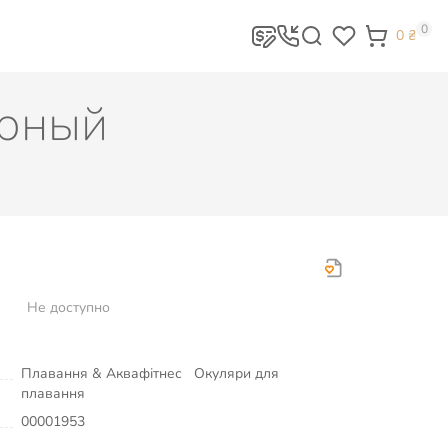
0
0
₴
ерный
Не доступно
Плавання & Аквафітнес
Окуляри для
плавання
00001953