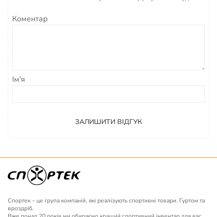
Коментар
Ім'я
ЗАЛИШИТИ ВІДГУК
Спортек – це група компаній, які реалізують спортивні товари. Гуртом та
вроздріб.
Вже понад 20 років ми обираємо кращий спортивний інвентар для вас.