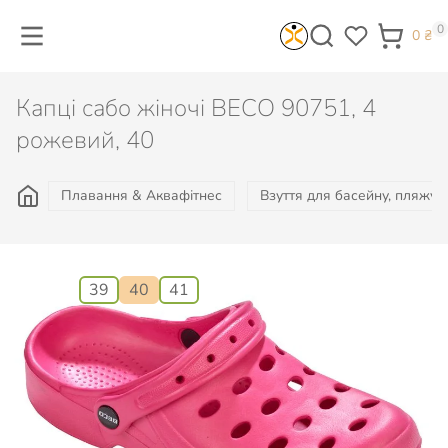
0
0
₴
Капці сабо жіночі BECO 90751, 4
рожевий, 40
Плавання & Аквафітнес
Взуття для басейну, пляжу, 
Розмір:
39
40
41
427
₴
Є в наявності