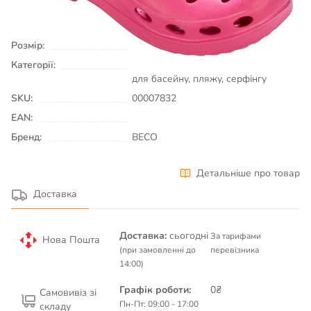
КУПИТИ
Розмір:
40
Категорії:
Плавання & Аквафітнес
Взуття
для басейну, пляжу, серфінгу
SKU:
00007832
EAN:
Бренд:
BECO
Детальніше про товар
Доставка
Доставка:
сьогодні
За тарифами
Нова Пошта
(при замовленні до
перевізника
14:00)
Графік роботи:
0₴
Самовивіз зі
Пн-Пт: 09:00 - 17:00
складу