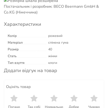
Постачальник і розробник: BECO Beermann GmbH &
Co.KG (Німеччина)
Характеристики
Колір
рожевий
Матеріал
спінена гума
Розмір
40
Стать
жінки
Тип взуття
клоги
Додати відгук на товар
Оцініть товар
Погано
Так собі
Нормально
Добре
Чудово