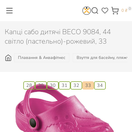
0
0
₴
Капці сабо дитячі BECO 9084, 44
світло (пастельно)-рожевий, 33
Плавання & Аквафітнес
Взуття для басейну, пляжу, 
Розмір:
28
29
30
31
32
33
34
427
₴
Є в наявності