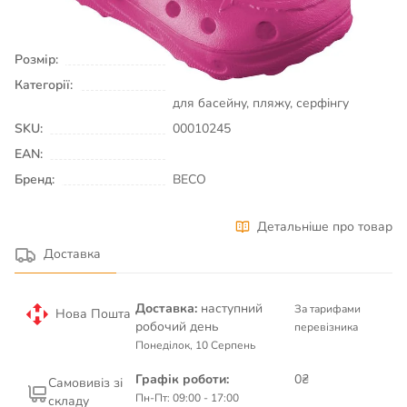
КУПИТИ
Розмір:
33
Категорії:
Плавання & Аквафітнес
Взуття
для басейну, пляжу, серфінгу
SKU:
00010245
EAN:
Бренд:
BECO
Детальніше про товар
Доставка
Доставка:
наступний
За тарифами
Нова Пошта
робочий день
перевізника
Понеділок, 10 Серпень
Графік роботи:
0₴
Самовивіз зі
Пн-Пт: 09:00 - 17:00
складу