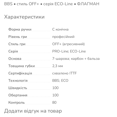
BBS • стиль OFF+ • серія ECO-Line • ФЛАГМАН
Характеристики
Форма ручки
C конічна
Рівень гри
професійний
Стиль гри
OFF+ (агресивний)
Серія
PRO-Line; ECO-Line
Основа
7-шарова; карбон + бальза
Товщина губки
2,3 мм
Сертифікація
схвалено ITTF
Технологія
BBS; ECO
Швидкість
100
Обертання
100
Контроль
80
Додати відгук на товар