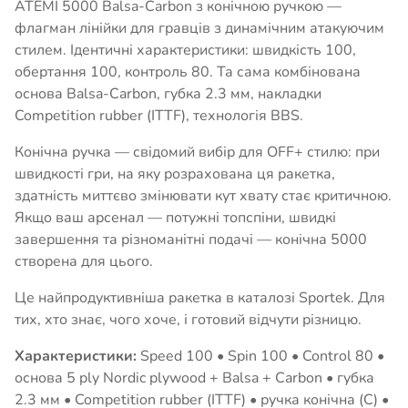
ATEMI 5000 Balsa-Carbon з конічною ручкою —
флагман лінійки для гравців з динамічним атакуючим
стилем. Ідентичні характеристики: швидкість 100,
обертання 100, контроль 80. Та сама комбінована
основа Balsa-Carbon, губка 2.3 мм, накладки
Competition rubber (ITTF), технологія BBS.
Конічна ручка — свідомий вибір для OFF+ стилю: при
швидкості гри, на яку розрахована ця ракетка,
здатність миттєво змінювати кут хвату стає критичною.
Якщо ваш арсенал — потужні топспіни, швидкі
завершення та різноманітні подачі — конічна 5000
створена для цього.
Це найпродуктивніша ракетка в каталозі Sportek. Для
тих, хто знає, чого хоче, і готовий відчути різницю.
Характеристики:
Speed 100 • Spin 100 • Control 80 •
основа 5 ply Nordic plywood + Balsa + Carbon • губка
2.3 мм • Competition rubber (ITTF) • ручка конічна (C) •