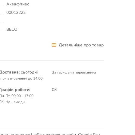
Аквафітнес
00013222
BECO
Детальніше про товар
Доставка:
сьогодні
За тарифами перевізника
(при замовленні до 14:00)
Графік роботи:
0₴
Пн-Пт: 09:00 - 17:00
Сб, Нд - вихідні
имання товару; LiqPay: картою онлайн, Google Pay,