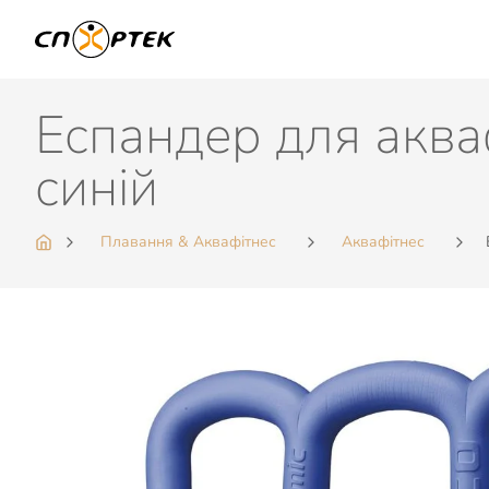
Еспандер для аква
синій
Плавання & Аквафітнес
Аквафітнес