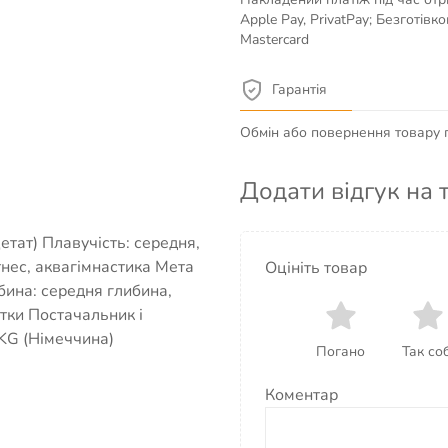
Apple Pay, PrivatPay; Безготів
Mastercard
Гарантія
Обмін або повернення товару пр
Додати відгук на 
тат) Плавучість: середня,
тнес, аквагімнастика Мета
Оцініть товар
бина: середня глибина,
тки Постачальник і
KG (Німеччина)
Погано
Так соб
Коментар