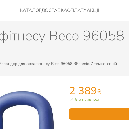
КАТАЛОГ
ДОСТАВКА
ОПЛАТА
АКЦІЇ
фітнесу Beco 96058 
Еспандер для аквафітнесу Beco 96058 BEnamic, 7 темно-синій
2 389
₴
Є в наявності