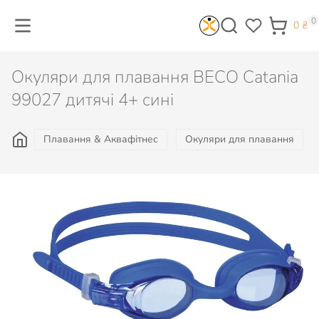
0
0
₴
Окуляри для плавання BECO Catania
99027 дитячі 4+ сині
Плавання & Аквафітнес
Окуляри для плавання
605
₴
Є в наявності
КУПИТИ