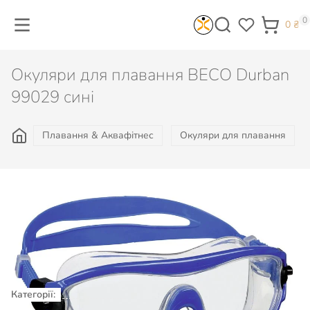
0
0
₴
Окуляри для плавання BECO Durban
99029 сині
Плавання & Аквафітнес
Окуляри для плавання
901
₴
Не доступно
Категорії:
Плавання & Аквафітнес
Окуляри
для плавання