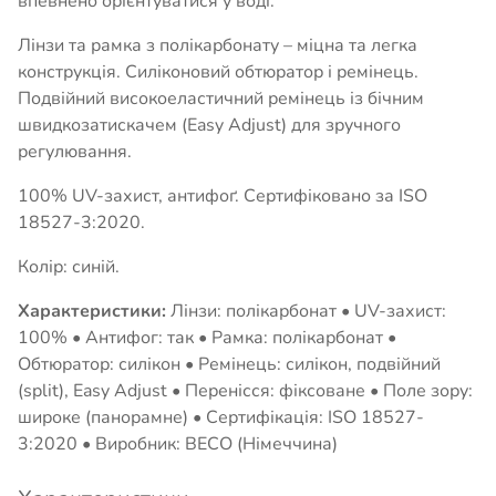
впевнено орієнтуватися у воді.
Лінзи та рамка з полікарбонату – міцна та легка
конструкція. Силіконовий обтюратор і ремінець.
Подвійний високоеластичний ремінець із бічним
швидкозатискачем (Easy Adjust) для зручного
регулювання.
100% UV-захист, антифоґ. Сертифіковано за ISO
18527-3:2020.
Колір: синій.
Характеристики:
Лінзи: полікарбонат • UV-захист:
100% • Антифог: так • Рамка: полікарбонат •
Обтюратор: силікон • Ремінець: силікон, подвійний
(split), Easy Adjust • Перенісся: фіксоване • Поле зору:
широке (панорамне) • Сертифікація: ISO 18527-
3:2020 • Виробник: BECO (Німеччина)