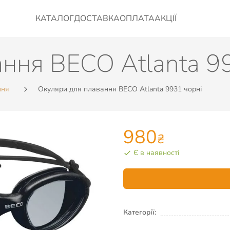
КАТАЛОГ
ДОСТАВКА
ОПЛАТА
АКЦІЇ
ння BECO Atlanta 9
ння
Окуляри для плавання BECO Atlanta 9931 чорні
980
₴
Є в наявності
Категорії: