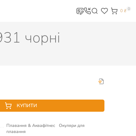
0
0
₴
931 чорні
КУПИТИ
Плавання & Аквафітнес
Окуляри для
плавання