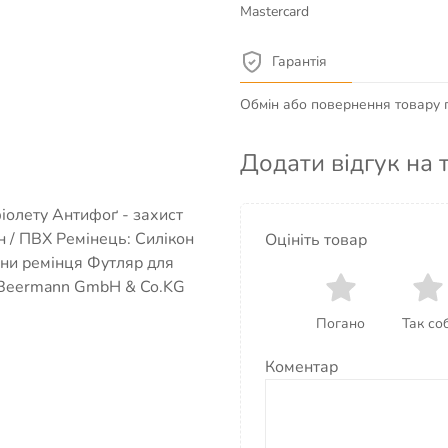
Mastercard
Гарантія
Обмін або повернення товару пр
Додати відгук на 
іолету Антифоґ - захист
н / ПВХ Ремінець: Силікон
Оцініть товар
ини ремінця Футляр для
O Beermann GmbH & Co.KG
Погано
Так соб
Коментар