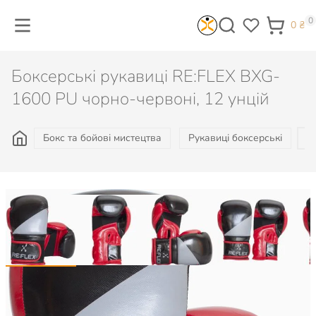
0
0
₴
Боксерські рукавиці RE:FLEX BXG-
1600 PU чорно-червоні, 12 унцій
Бокс та бойові мистецтва
Рукавиці боксерські
Б
1 503
₴