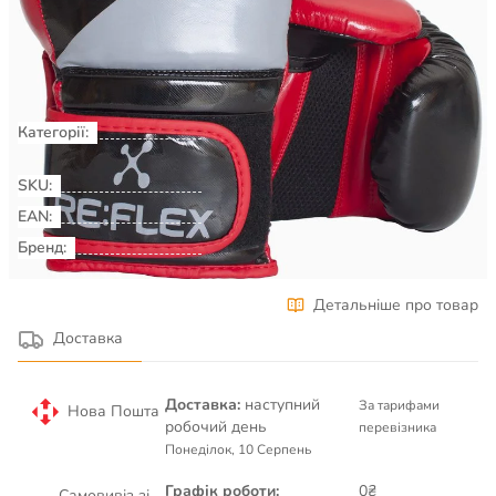
Є в наявності
КУПИТИ
Категорії:
Рукавиці боксерські
Бокс та бойові
мистецтва
SKU:
00044851
EAN:
Бренд:
RE:FLEX
Детальніше про товар
Доставка
Доставка:
наступний
За тарифами
Нова Пошта
робочий день
перевізника
Понеділок, 10 Серпень
Графік роботи:
0₴
Самовивіз зі