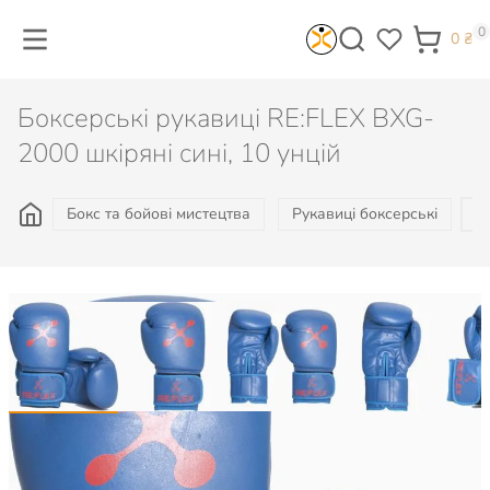
0
0
₴
Боксерські рукавиці RE:FLEX BXG-
2000 шкіряні сині, 10 унцій
Бокс та бойові мистецтва
Рукавиці боксерські
Б
2 667
₴