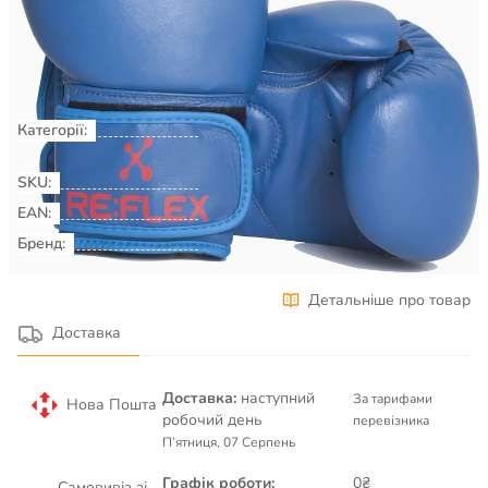
Є в наявності
КУПИТИ
Категорії:
Рукавиці боксерські
Бокс та бойові
мистецтва
SKU:
00044936
EAN:
Бренд:
RE:FLEX
Детальніше про товар
Доставка
Доставка:
наступний
За тарифами
Нова Пошта
робочий день
перевізника
П’ятниця, 07 Серпень
Графік роботи:
0₴
Самовивіз зі