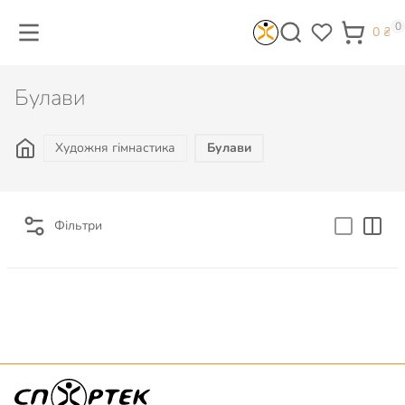
0
0
₴
Булави
Художня гімнастика
Булави
Фільтри