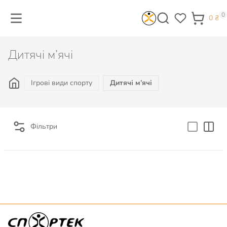
0
0
₴
Дитячі м’ячі
Ігрові види спорту
Дитячі м’ячі
Фільтри