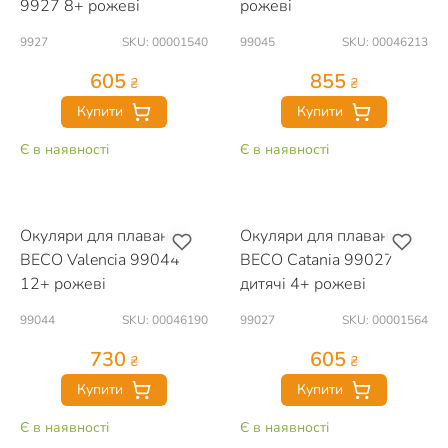
9927 8+ рожеві
рожеві
9927
SKU: 00001540
99045
SKU: 00046213
605
855
₴
₴
Купити
Купити
Є в наявності
Є в наявності
Окуляри для плавання
Окуляри для плавання
BECO Valencia 99044
BECO Catania 99027
12+ рожеві
дитячі 4+ рожеві
99044
SKU: 00046190
99027
SKU: 00001564
730
605
₴
₴
Купити
Купити
Є в наявності
Є в наявності