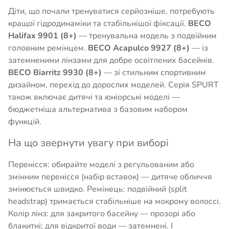
Діти, що почали тренуватися серйозніше, потребують
кращої гідродинаміки та стабільнішої фіксації.
BECO
Halifax 9901 (8+)
— тренувальна модель з подвійним
головним ремінцем.
BECO Acapulco 9927 (8+)
— із
затемненими лінзами для добре освітлених басейнів.
BECO Biarritz 9930 (8+)
— зі стильним спортивним
дизайном, перехід до дорослих моделей. Серія SPURT
також включає дитячі та юніорські моделі —
бюджетніша альтернатива з базовим набором
функцій.
На що звернути увагу при виборі
Перенісся: обирайте моделі з регульованим або
змінним перенісся (набір вставок) — дитяче обличчя
змінюється швидко. Ремінець: подвійний (split
headstrap) тримається стабільніше на мокрому волоссі.
Колір лінз: для закритого басейну — прозорі або
блакитні; для відкритої води — затемнені. І