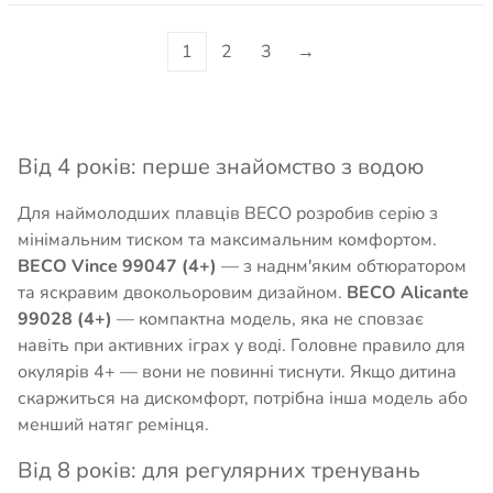
1
2
3
→
Від 4 років: перше знайомство з водою
Для наймолодших плавців BECO розробив серію з
мінімальним тиском та максимальним комфортом.
BECO Vince 99047 (4+)
— з наднм'яким обтюратором
та яскравим двокольоровим дизайном.
BECO Alicante
99028 (4+)
— компактна модель, яка не сповзає
навіть при активних іграх у воді. Головне правило для
окулярів 4+ — вони не повинні тиснути. Якщо дитина
скаржиться на дискомфорт, потрібна інша модель або
менший натяг ремінця.
Від 8 років: для регулярних тренувань