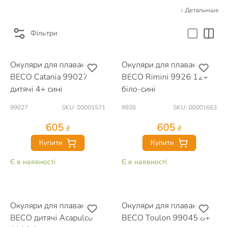
↓ Детальніше
Фільтри
Окуляри для плавання
Окуляри для плавання
BECO Catania 99027
BECO Rimini 9926 12+
дитячі 4+ сині
біло-сині
99027
SKU: 00001571
9926
SKU: 00001663
605
605
₴
₴
Купити
Купити
Є в наявності
Є в наявності
Окуляри для плавання
Окуляри для плавання
BECO дитячі Acapulco
BECO Toulon 99045 8+