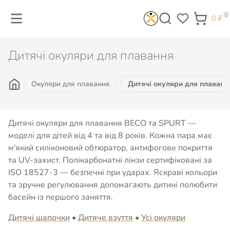
0
0
₴
Дитячі окуляри для плавання
Окуляри для плавання
Дитячі окуляри для плаванн
Дитячі окуляри для плавання BECO та SPURT —
моделі для дітей від 4 та від 8 років. Кожна пара має
м'який силіконовий обтюратор, антифогове покриття
та UV-захист. Полікарбонатні лінзи сертифіковані за
ISO 18527-3 — безпечні при ударах. Яскраві кольори
та зручне регулювання допомагають дитині полюбити
басейн із першого заняття.
Дитячі шапочки
•
Дитяче взуття
•
Усі окуляри