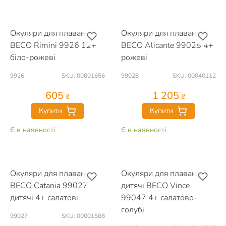
Окуляри для плавання
Окуляри для плавання
BECO Rimini 9926 12+
BECO Alicante 99028 4+
біло-рожеві
рожеві
9926
SKU: 00001656
99028
SKU: 00040112
605
1 205
₴
₴
Купити
Купити
Є в наявності
Є в наявності
Окуляри для плавання
Окуляри для плавання
BECO Catania 99027
дитячі BECO Vince
дитячі 4+ салатові
99047 4+ салатово-
голубі
99027
SKU: 00001588