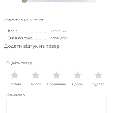
розробник: BECO Beermann GmbH & Co.KG
(Німеччина)
Характеристики
Колір
червоний
Тип інвентарю
еспандери
Додати відгук на товар
Оцініть товар
Погано
Так собі
Нормально
Добре
Чудово
Коментар