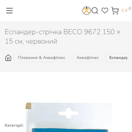
0
0
₴
Еспандер-стрічка BECO 9672 150 ×
15 см, червоний
Плавання & Аквафітнес
Аквафітнес
Еспандер-с
474
₴
Не доступно
Категорії:
Плавання & Аквафітнес
Аквафітнес