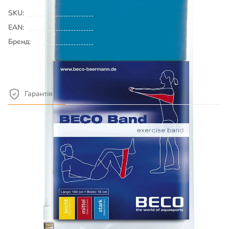
SKU:
00010924
EAN:
Бренд:
BECO
Детальніше про товар
Гарантія
Обмін або повернення товару протягом 14 днів. Гарантія на
всі товари 6 місяців.
Опис товару
Матеріал: латекс Еспандер має різне навантаження,
що можна розрізнити за кольорами Колір /
Навантаження: 3 жовтий легкий, 5 червоний середній,
6 синій жорсткий Розмір: 150 х 15 см Постачальник і