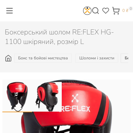
0
0
₴
Боксерський шолом RE:FLEX HG-
1100 шкіряний, розмір L
Бокс та бойові мистецтва
Шоломи і захисти
Бок
3 336
₴