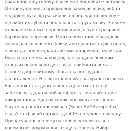
практично цілу голову, включно з лицьовою частиною.
Це тренувальне спорядження захищає щоки, лоб та
надбрівні дуги від розсічень, підборіддя та щелепу –
від вибитих зубів та подальшого струсу мозку. У ньому
можна не боятися переломів хрящів вух та розривів
барабанної перетинки. Цей шолом стане в нагоді не
тільки для класичного боксу, але і для тих видів спорту,
в яких дозволені удари ліктями, наприклад, муай тай.
Вуха спортсмена захищені, але завдяки боковим
отворам перешкоди для звукосприйняття немає.
Шолом добре витримує багаторазові ударні
навантаження. Він виготовлений з натуральної шкіри.
Еластичність та довговічність цього матеріалу
забезпечує додатковий комфорт та тивалий термін
використання. Ударну хвилю допомагає погасити
багатошаровий наповнювач (Super EVA/Neoprelux/
піна Airtec), який відтягує до 40% потужності випаду.
Припасування шолому на голові регулюється з
допомогою шнурування: ззаду та зверху. Вибір