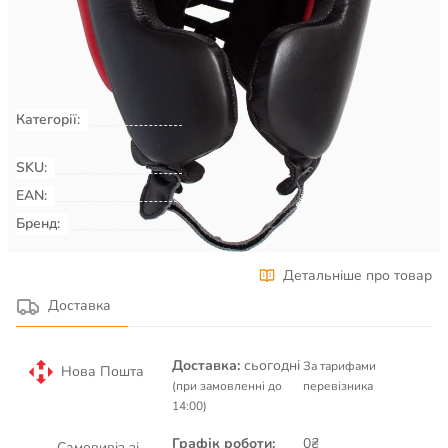
Є в наявності
КУПИТИ
Категорії:
Бокс та бойові мистецтва
Шоломи
і захисти
SKU:
00045094
EAN:
Бренд:
RE:FLEX
Детальніше про товар
Доставка
Доставка:
сьогодні
За тарифами
Нова Пошта
(при замовленні до
перевізника
14:00)
Графік роботи:
0₴
Самовивіз зі