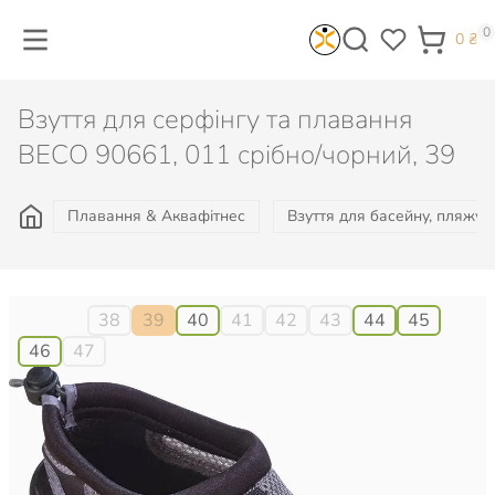
0
0
₴
Взуття для серфінгу та плавання
BECO 90661, 011 срібно/чорний, 39
Плавання & Аквафітнес
Взуття для басейну, пляжу, 
Розмір:
38
39
40
41
42
43
44
45
46
47
588
₴
Не доступно