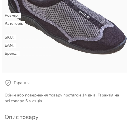
Розмір:
39
Категорії:
Плавання & Аквафітнес
Взуття
для басейну, пляжу, серфінгу
SKU:
00036610
EAN:
Бренд:
BECO
Детальніше про товар
Гарантія
Обмін або повернення товару протягом 14 днів. Гарантія на
всі товари 6 місяців.
Опис товару