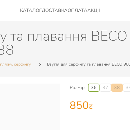
КАТАЛОГ
ДОСТАВКА
ОПЛАТА
АКЦІЇ
гу та плавання BECO
38
 пляжу, серфінгу
Взуття для серфінгу та плавання BECO 906
Розмір:
36
37
38
3
850
₴