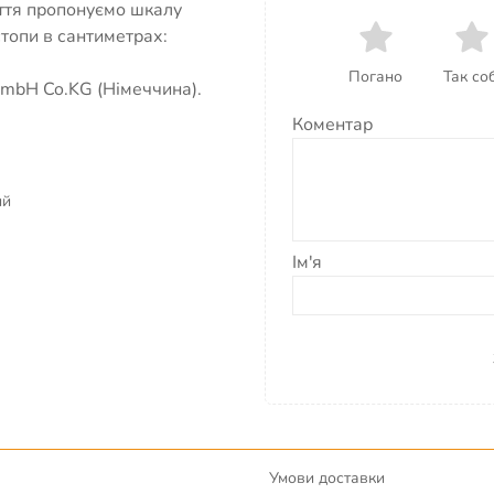
уття пропонуємо шкалу
стопи в сантиметрах:
Погано
Так соб
mbH Co.KG (Німеччина).
Коментар
ий
Ім'я
Умови доставки