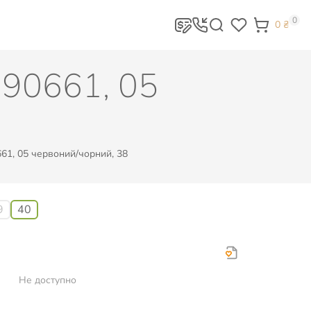
0
0
₴
 90661, 05
61, 05 червоний/чорний, 38
9
40
Не доступно