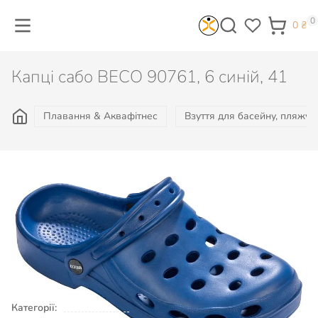
0
0
₴
Капці сабо BECO 90761, 6 синій, 41
Плавання & Аквафітнес
Взуття для басейну, пляжу, 
484
₴
Є в наявності
КУПИТИ
Категорії:
Плавання & Аквафітнес
Взуття