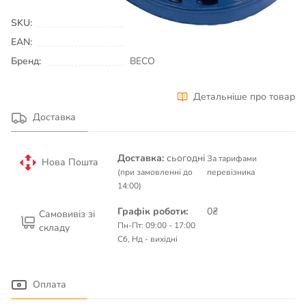
для басейну, пляжу, серфінгу
SKU:
00007757
EAN:
Бренд:
BECO
Детальніше про товар
Доставка
Доставка:
сьогодні
За тарифами
Нова Пошта
(при замовленні до
перевізника
14:00)
Графік роботи:
0₴
Самовивіз зі
Пн-Пт: 09:00 - 17:00
складу
Сб, Нд - вихідні
Оплата