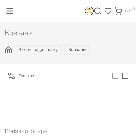
0
0
₴
Ковзани
Зимові види спорту
Ковзани
Фільтри
Ковзани фігурні