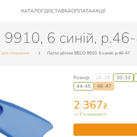
КАТАЛОГ
ДОСТАВКА
ОПЛАТА
АКЦІЇ
9910, 6 синій, р.46
и для плавання
Ласти д/плав BECO 9910, 6 синій, р.46-47
Розмір:
26-29
30-33
44-45
46-47
2 367
₴
Є в наявності