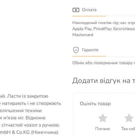
Оплата
Накладений платіж під час отр
Apple Pay, PrivatPay; Безготів
Mastercard
Гарантія
Обмін або повернення товару пр
Додати відгук на 
ий. Ласти із закритою
е натирають і не створюють
Оцініть товар
поліпшення техніки
м'язів ніг. Відмінно
 сітчастий чохол з ручкою.
Погано
Так соб
GmbH & Co.KG (Німеччина)