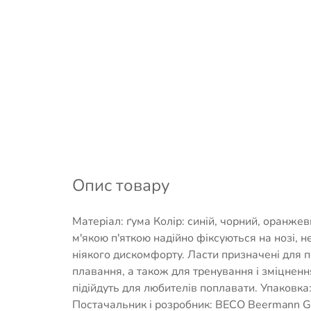
Опис товару
Матеріал: ґума Колір: синій, чорний, оранжев
м'якою п'яткою надійно фіксуються на нозі, н
ніякого дискомфорту. Ласти призначені для 
плавання, а також для тренування і зміцнення 
підійдуть для любителів поплавати. Упаковка:
Постачальник і розробник: BECO Beermann 