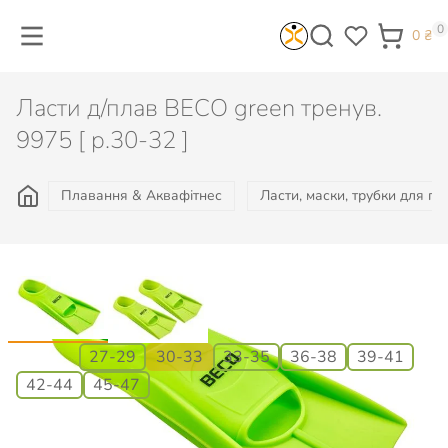
0
0
₴
Ласти д/плав BECO green тренув.
9975 [ р.30-32 ]
Плавання & Аквафітнес
Ласти, маски, трубки для п
Розмір:
27-29
30-33
33-35
36-38
39-41
42-44
45-47