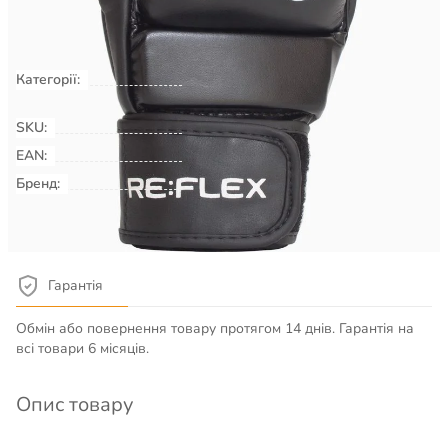
Не доступно
Категорії:
Бокс та бойові мистецтва
Рукавиці
для MMA
SKU:
00044998
EAN:
Бренд:
RE:FLEX
Детальніше про товар
Гарантія
Обмін або повернення товару протягом 14 днів. Гарантія на
всі товари 6 місяців.
Опис товару