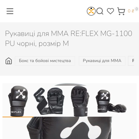
0
0
₴
Рукавиці для MMA RE:FLEX MG-1100
PU чорні, розмір M
Бокс та бойові мистецтва
Рукавиці для MMA
Ру
1 030
₴