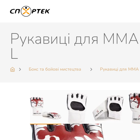
Рукавиці для MMA 
L
Бокс та бойові мистецтва
Рукавиці для MMA