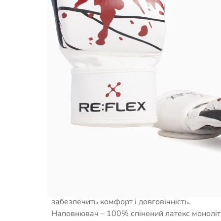
Опис товару
Рукавички призначені для тренувань ММА. 
роботі на різних снарядах, таких як мішки, гр
Наповнювач забезпечує надійний захист рук в
Матеріал верху –
натуральна шкір
а, яка зав
забезпечить комфорт і довговічність.
Наповнювач – 100% спінений латекс моноліт