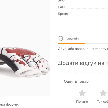
SKU:
EAN:
Бренд:
Гарантія
Обмін або повернення товару пр
Додати відгук на 
Використовуються при
уші боксерські лапи.
Оцініть товар
ід ударів і травм;
дяки своїй еластичності
Погано
Так соб
ної форми;