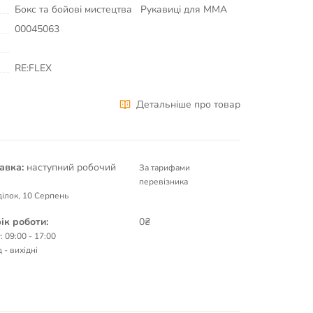
Бокс та бойові мистецтва
Рукавиці для MMA
00045063
RE:FLEX
Детальніше про товар
авка:
наступний робочий
За тарифами
перевізника
ілок, 10 Серпень
ік роботи:
0₴
: 09:00 - 17:00
 - вихідні