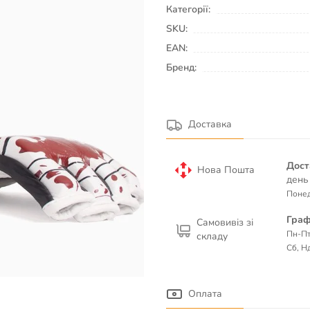
Категорії:
SKU:
EAN:
Бренд:
Доставка
Дост
Нова Пошта
день
Понед
Граф
Самовивіз зі
Пн-Пт
складу
Сб, Нд
Оплата