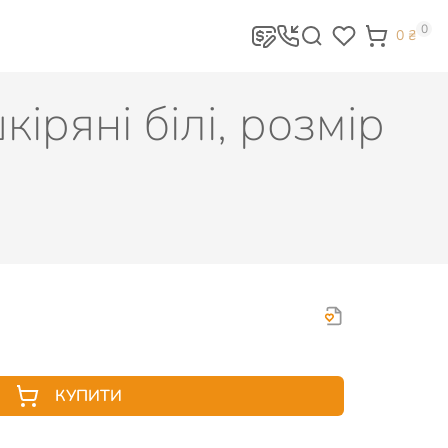
0
0
₴
ряні білі, розмір
КУПИТИ