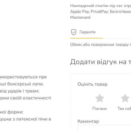
Накладений платіж під час отр
Apple Pay, PrivatPay; Безготів
Mastercard
Гарантія
Обмін або повернення товару пр
Додати відгук на 
Використовуються при
уші боксерські лапи.
Оцініть товар
ід ударів і травм;
дяки своїй еластичності
Погано
Так соб
ної форми;
шка з латексної піни в
Коментар