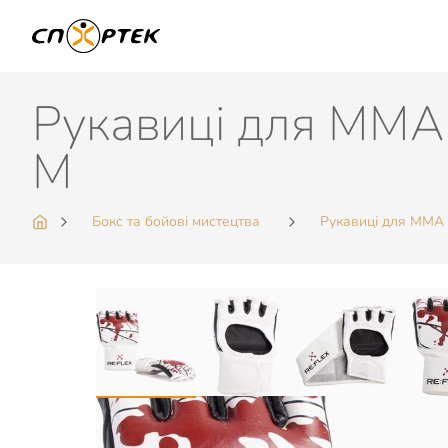
Рукавиці для MMA 
M
Бокс та бойові мистецтва
Рукавиці для MMA