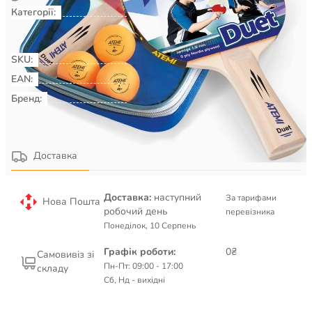
Категорії:
Настільний теніс
Набори для
настільного тенісу
Ракеткові види
спорту
SKU:
00043021
EAN:
Бренд:
ATEMI
Детальніше про товар
Доставка
Доставка:
наступний
За тарифами
Нова Пошта
робочий день
перевізника
Понеділок, 10 Серпень
Графік роботи:
0₴
Самовивіз зі
Пн-Пт: 09:00 - 17:00
складу
Сб, Нд - вихідні