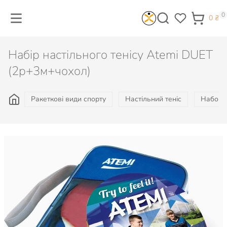
0
0
₴
Набір настільного тенісу Atemi DUET
(2р+3м+чохол)
Ракеткові види спорту
Настільний теніс
Набори 
803
₴
Є в наявності
КУПИТИ