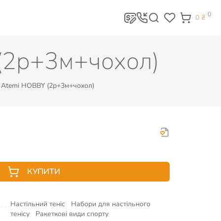
0
0
₴
 (2р+3м+чохол)
у Atemi HOBBY (2р+3м+чохол)
КУПИТИ
Настільний теніс
Набори для настільного
тенісу
Ракеткові види спорту