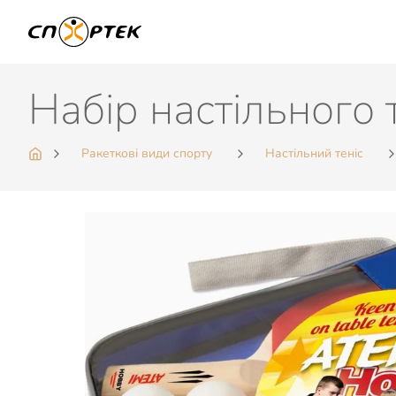
Набір настільного
Ракеткові види спорту
Настільний теніс