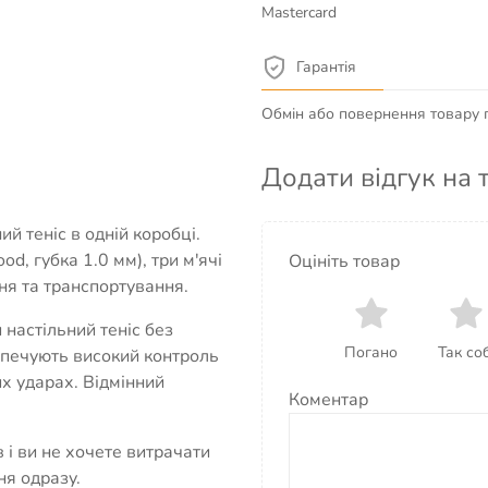
Mastercard
Гарантія
Обмін або повернення товару пр
Додати відгук на 
й теніс в одній коробці.
od, губка 1.0 мм), три м'ячі
Оцініть товар
ня та транспортування.
 настільний теніс без
Погано
Так соб
зпечують високий контроль
их ударах. Відмінний
Коментар
 і ви не хочете витрачати
ня одразу.