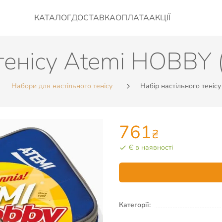
КАТАЛОГ
ДОСТАВКА
ОПЛАТА
АКЦІЇ
 тенісу Atemi HOBBY
Набори для настільного тенісу
Набір настільного теніс
761
₴
Є в наявності
Категорії: