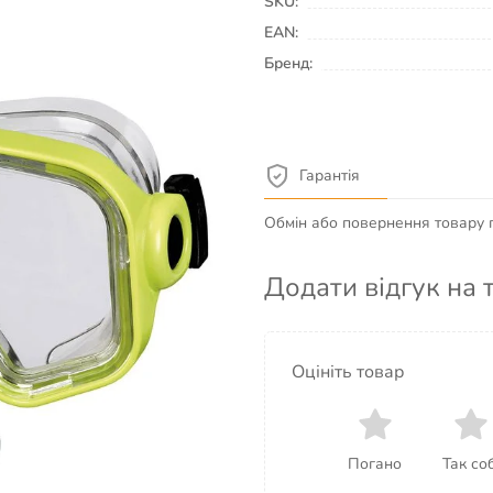
SKU:
EAN:
Бренд:
Гарантія
Обмін або повернення товару пр
Додати відгук на 
 силікон, лінзи
чна пряжка для
Оцініть товар
и: полівініл, клапан
ладнана клапаном,
 блістер Постачальник і
Погано
Так соб
імеччина)