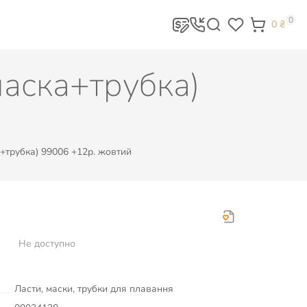
0
0
₴
маска+трубка)
+трубка) 99006 +12р. жовтий
Не доступно
Ласти, маски, трубки для плавання