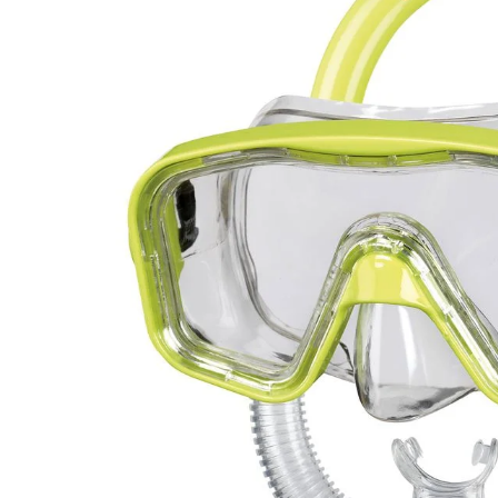
Опис товару
Матеріал маски: оправа полівініл, ущільнювач
загартоване скло Силіконовий ремінець, зру
регулювання довжини ремінця. Матеріал трубк
м'який TPR (термопластична гума) Трубка об
підходить для підводного плавання Упаковка:
розробник: BECO Beermann GmbH & Co.KG (Н