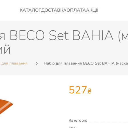
КАТАЛОГ
ДОСТАВКА
ОПЛАТА
АКЦІЇ
я BECO Set BAHIA (
ий
и для плавання
Набір для плавання BECO Set BAHIA (маска
527
₴
Категорії: