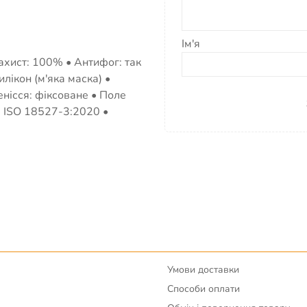
Ім'я
ахист: 100% • Антифог: так
илікон (м'яка маска) •
нісся: фіксоване • Поле
: ISO 18527-3:2020 •
Умови доставки
Способи оплати