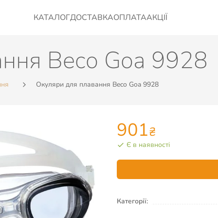
КАТАЛОГ
ДОСТАВКА
ОПЛАТА
АКЦІЇ
ання Beco Goa 9928
ння
Окуляри для плавання Beco Goa 9928
901
₴
Є в наявності
Категорії: