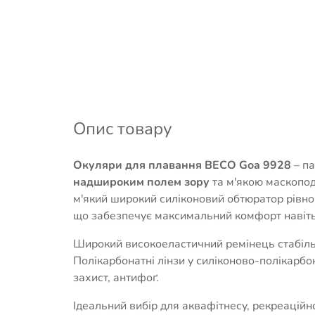
Опис товару
Окуляри для плавання BECO Goa 9928
– па
надшироким полем зору
та м'якою маскопод
м'який широкий силіконовий обтюратор рівно
що забезпечує максимальний комфорт навіть 
Широкий високоеластичний ремінець стабіль
Полікарбонатні лінзи у силіконово-полікарбо
захист, антифоґ.
Ідеальний вибір для аквафітнесу, рекреаційн