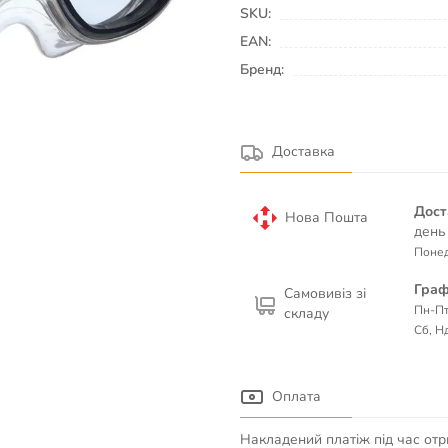
SKU:
EAN:
Бренд:
Доставка
Дост
Нова Пошта
день
Понед
Граф
Самовивіз зі
Пн-Пт
складу
Сб, Нд
Оплата
Накладений платіж під час отр