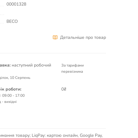
00001328
BECO
Детальніше про товар
авка:
наступний робочий
За тарифами
перевізника
ілок, 10 Серпень
ік роботи:
0₴
: 09:00 - 17:00
 - вихідні
имання товару; LiqPay: картою онлайн, Google Pay,