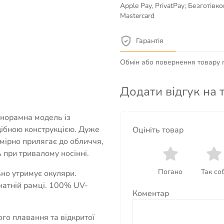
Apple Pay, PrivatPay; Безготів
Mastercard
Гарантія
Обмін або повернення товару пр
Додати відгук на 
норамна модель із
ібною конструкцією. Дуже
Оцініть товар
мірно прилягає до обличчя,
при тривалому носінні.
Погано
Так соб
но утримує окуляри.
натній рамці. 100% UV-
Коментар
ого плавання та відкритої