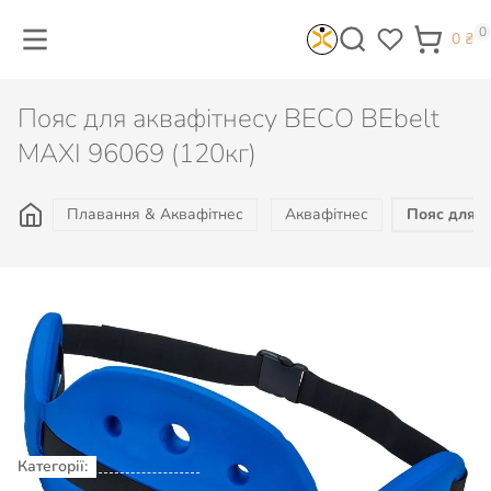
0
0
₴
Пояс для аквафітнесу BECO BEbelt
MAXI 96069 (120кг)
Плавання & Аквафітнес
Аквафітнес
Пояс для а
2 410
₴
Не доступно
Категорії:
Плавання & Аквафітнес
Аквафітнес