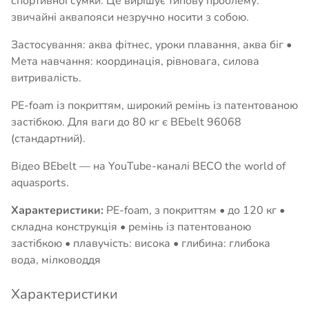
спортивної сумки. Це вирішує типову проблему:
звичайні аквапояси незручно носити з собою.
Застосування: аква фітнес, уроки плавання, аква біг •
Мета навчання: координація, рівновага, силова
витривалість.
PE-foam із покриттям, широкий ремінь із патентованою
застібкою. Для ваги до 80 кг є BEbelt 96068
(стандартний).
Відео BEbelt — на YouTube-каналі BECO the world of
aquasports.
Характеристики:
PE-foam, з покриттям • до 120 кг •
складна конструкція • ремінь із патентованою
застібкою • плавучість: висока • глибина: глибока
вода, мілководдя
Характеристики