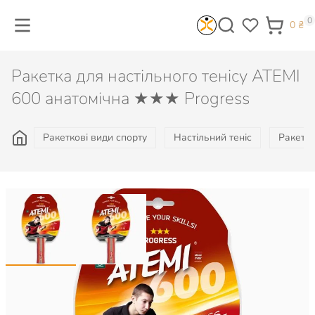
0
0
₴
Ракетка для настільного тенісу ATEMI
600 анатомічна ★★★ Progress
Ракеткові види спорту
Настільний теніс
Ракетки
673
₴