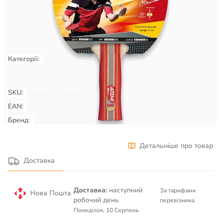
Є в наявності
КУПИТИ
Категорії:
Настільний теніс
Ракеткові види
спорту
Ракетки для настільного
тенісу
SKU:
00000222
EAN:
Бренд:
ATEMI
Детальніше про товар
Доставка
Доставка:
наступний
За тарифами
Нова Пошта
робочий день
перевізника
Понеділок, 10 Серпень