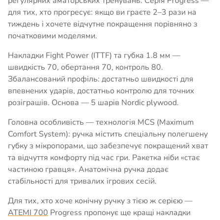
регулярних аматорських тренувань. Серія Progress —
для тих, хто прогресує: якщо ви граєте 2–3 рази на
тиждень і хочете відчутне покращення порівняно з
початковими моделями.
Накладки Fight Power (ITTF) та губка 1.8 мм —
швидкість 70, обертання 70, контроль 80.
Збалансований профіль: достатньо швидкості для
впевнених ударів, достатньо контролю для точних
розіграшів. Основа — 5 шарів Nordic plywood.
Головна особливість — технологія MCS (Maximum
Comfort System): ручка містить спеціальну полегшену
губку з мікропорами, що забезпечує покращений хват
та відчуття комфорту під час гри. Ракетка ніби «стає
частиною гравця». Анатомічна ручка додає
стабільності для тривалих ігрових сесій.
Для тих, хто хоче конічну ручку з тією ж серією —
ATEMI 700
Progress пропонує ще кращі накладки