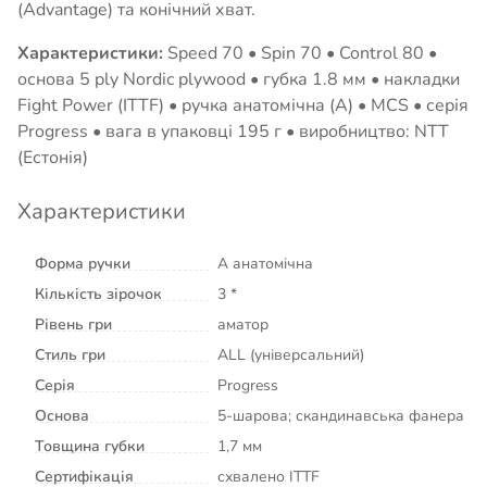
(Advantage) та конічний хват.
Характеристики:
Speed 70 • Spin 70 • Control 80 •
основа 5 ply Nordic plywood • губка 1.8 мм • накладки
Fight Power (ITTF) • ручка анатомічна (A) • MCS • серія
Progress • вага в упаковці 195 г • виробництво: NTT
(Естонія)
Характеристики
Форма ручки
A анатомічна
Кількість зірочок
3 *
Рівень гри
аматор
Стиль гри
ALL (універсальний)
Серія
Progress
Основа
5-шарова; скандинавська фанера
Товщина губки
1,7 мм
Сертифікація
схвалено ITTF