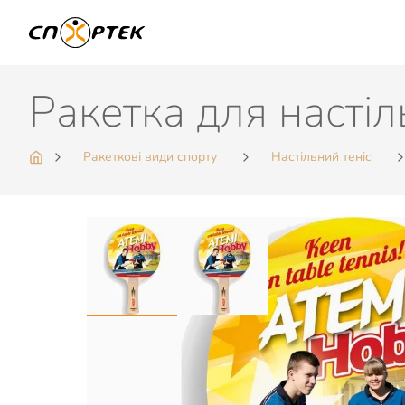
Ракетка для насті
Ракеткові види спорту
Настільний теніс