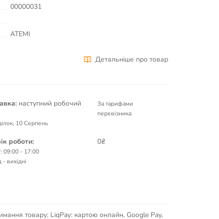
00000031
ATEMI
Детальніше про товар
авка:
наступний робочий
За тарифами
перевізника
ілок, 10 Серпень
ік роботи:
0₴
: 09:00 - 17:00
 - вихідні
имання товару; LiqPay: картою онлайн, Google Pay,