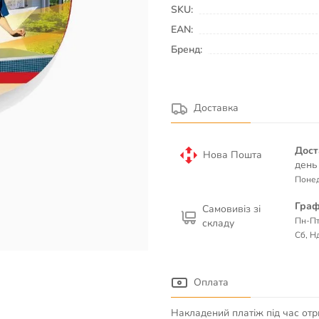
SKU:
EAN:
Бренд:
Доставка
Дост
Нова Пошта
день
Понед
Граф
Самовивіз зі
Пн-Пт
складу
Сб, Нд
Оплата
Накладений платіж під час отр