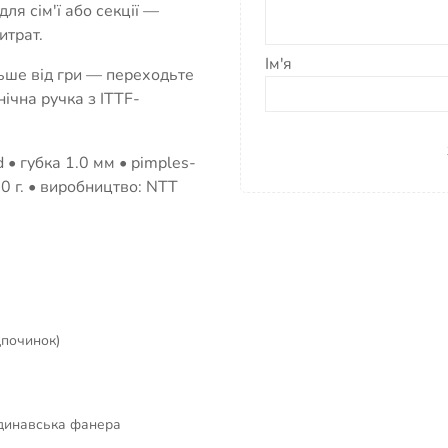
для сім'ї або секції —
итрат.
Ім'я
льше від гри — переходьте
нічна ручка з ITTF-
 • губка 1.0 мм • pimples-
50 г. • виробництво: NTT
дпочинок)
ндинавська фанера