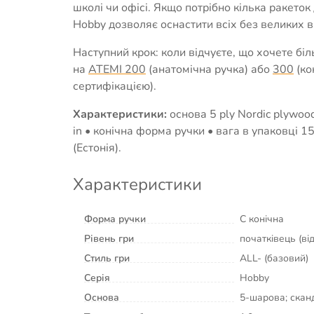
школі чи офісі. Якщо потрібно кілька ракеток 
Hobby дозволяє оснастити всіх без великих в
Наступний крок: коли відчуєте, що хочете бі
на
ATEMI 200
(анатомічна ручка) або
300
(ко
сертифікацією).
Характеристики:
основа 5 ply Nordic plywood
in • конічна форма ручки • вага в упаковці 1
(Естонія).
Характеристики
Форма ручки
C конічна
Рівень гри
початківець (ві
Стиль гри
ALL- (базовий)
Серія
Hobby
Основа
5-шарова; ска