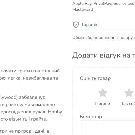
Apple Pay, PrivatPay; Безготів
Mastercard
Гарантія
Обмін або повернення товару пр
Додати відгук на 
почати грати в настільний
ою: легка, невибаглива та
Оцініть товар
 plywood) забезпечує
Погано
Так соб
бить ракетку максимально
недосвідчених руках. Hobby
Коментар
то візьміть і грайте.
гри на природі, дачі, в