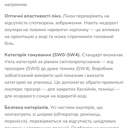
напрямків:
Оптичні властивості лінз.
Лінзи перевіряють на
відсутність спотворень зображення. Навіть недорогі
окуляри не повинні «кривити» картинку — це впливає
на орієнтацію у воді та може спричинити головний
біль.
Категорія тонування (SW0–SW4).
Стандарт визначає
п'ять категорій за рівнем світлопропускання — від
прозорих (SW0) до дуже темних (SW4). Виробник
зобов'язаний виміряти цей показник і вказати
категорію на упаковці. Це допомагає обрати правильні
окуляри: прозорі — для закритих басейнів, темніші —
для яскравого сонця на відкритій воді.
Безпека матеріалів.
Усі частини окулярів, що
контактують зі шкірою (обтюратор, ремінець,
перенісся), перевіряються на відсутність шкідливих