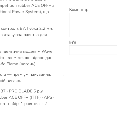
petition rubber ACE OFF+ з
Коментар
tional Power System), що
 контроль 87. Губка 2.2 мм,
на атакуюча ракетка для
Ім'я
e ідентична моделям Wave
іть елемент, що відповідає
бо Flame (вогонь).
иста — преміум пакування,
ній вигляд.
l 87 · PRO BLADE 5 ply
bber ACE OFF+ (ITTF) · APS ·
ion · набір: 1 ракетка + 2