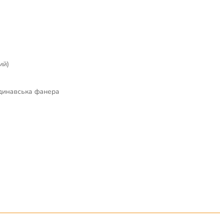
ий)
ндинавська фанера