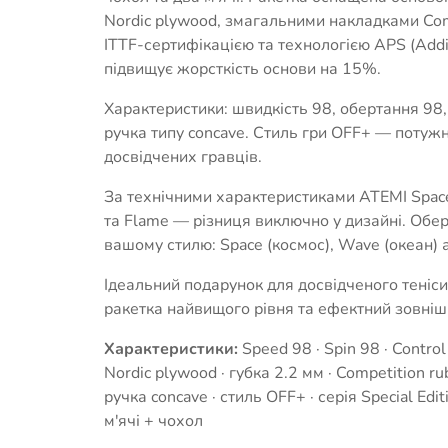
Nordic plywood, змагальними накладками Com
ITTF-сертифікацією та технологією APS (Addi
підвищує жорсткість основи на 15%.
Характеристики: швидкість 98, обертання 98,
ручка типу concave. Стиль гри OFF+ — потуж
досвідчених гравців.
За технічними характеристиками ATEMI Spac
та Flame — різниця виключно у дизайні. Обер
вашому стилю: Space (космос), Wave (океан) а
Ідеальний подарунок для досвідченого теніс
ракетка найвищого рівня та ефектний зовніш
Характеристики:
Speed 98 · Spin 98 · Contro
Nordic plywood · губка 2.2 мм · Competition ru
ручка concave · стиль OFF+ · серія Special Edit
м'ячі + чохол