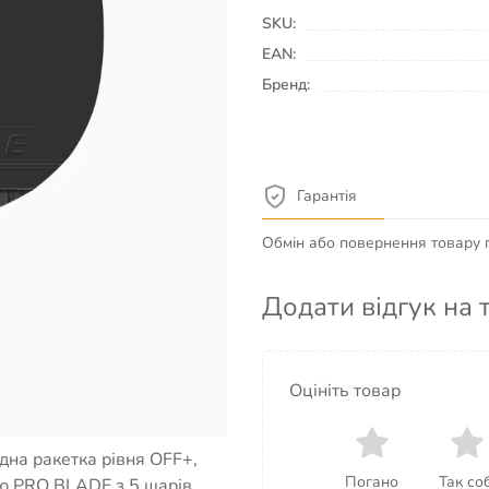
SKU:
EAN:
Бренд:
Гарантія
Обмін або повернення товару пр
Додати відгук на 
дизайном, натхненним
 — для тих, хто цінує
Оцініть товар
дна ракетка рівня OFF+,
Погано
Так соб
ою PRO BLADE з 5 шарів