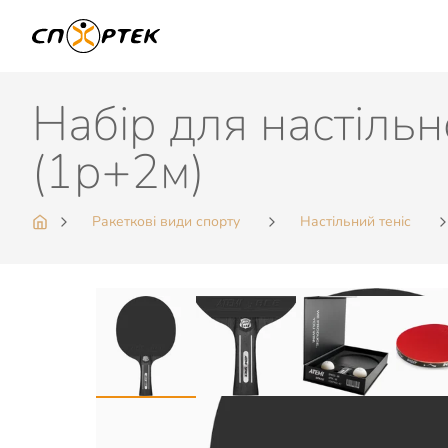
Набір для настільн
(1р+2м)
Ракеткові види спорту
Настільний теніс