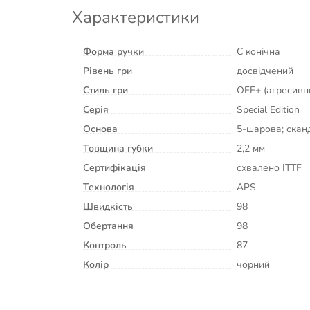
Характеристики
Форма ручки
C конічна
Рівень гри
досвідчений
Стиль гри
OFF+ (агресивн
Серія
Special Edition
Основа
5-шарова; ска
Товщина губки
2,2 мм
Сертифікація
схвалено ITTF
Технологія
APS
Швидкість
98
Обертання
98
Контроль
87
Колір
чорний