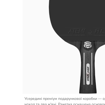
Опис товару
ATEMI Space — набір серії Special Edition з 
космосом. Витончений, стриманий, амбіційний
елегантність у кожній деталі.
Усередині преміум подарункової коробки — о
чохол та два м'ячі. Ракетка оснащена основ