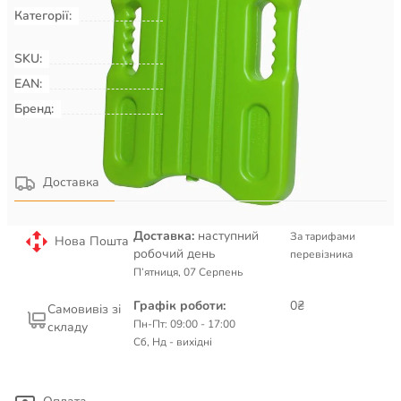
Категорії:
Навчання плаванню
Плавання &
Аквафітнес
SKU:
00012829
EAN:
Бренд:
BECO
Детальніше про товар
Доставка
Доставка:
наступний
За тарифами
Нова Пошта
робочий день
перевізника
П’ятниця, 07 Серпень
Графік роботи:
0₴
Самовивіз зі
Пн-Пт: 09:00 - 17:00
складу
Сб, Нд - вихідні