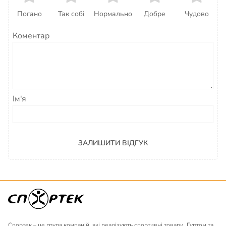
Погано
Так собі
Нормально
Добре
Чудово
Коментар
Ім'я
ЗАЛИШИТИ ВІДГУК
Спортек – це група компаній, які реалізують спортивні товари. Гуртом та