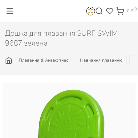
0
0
₴
Дошка для плавання SURF SWIM
9687 зелена
Плавання & Аквафітнес
Навчання плаванню
Д
700
₴
Є в наявності
КУПИТИ