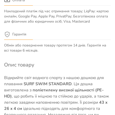
Оплата
Накладений платіж під час отримання товару; LiqPay: картою
онлайн, Google Pay, Apple Pay, PrivatPay; Безготівкова оплата
для фізичних або юридичних осіб; Visa, Mastercard
Гарантія
Обмін або повернення товару протягом 14 днів. Гарантія на
всі товари 6 місяців.
Опис товару
Відкрийте світ водного спорту з нашою дошкою для
плавання
SURF SWIM STANDARD
. Ця дошка
виготовлена з
поліетилену високої щільності (PE-
HD)
, що робить її міцною та стійкою до ударів, а також
легкою завдяки наповненню повітрям. Її розміри
43 х
26 х 4 см
ідеально підходять для комфортного та
безпечного плавання. Незалежно від того, чи ви