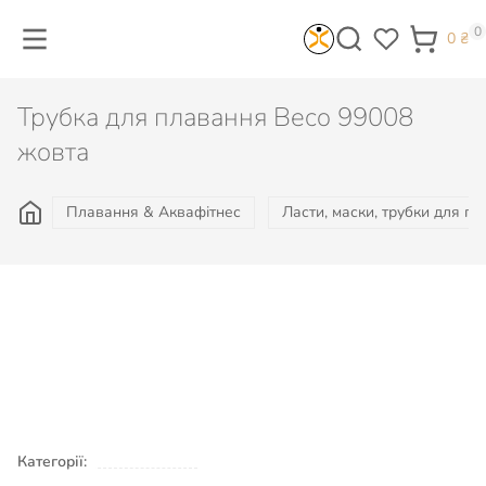
0
0
₴
Трубка для плавання Beco 99008
жовта
Плавання & Аквафітнес
Ласти, маски, трубки для п
541
₴
Не доступно
Категорії:
Плавання & Аквафітнес
Ласти,
маски, трубки для плавання