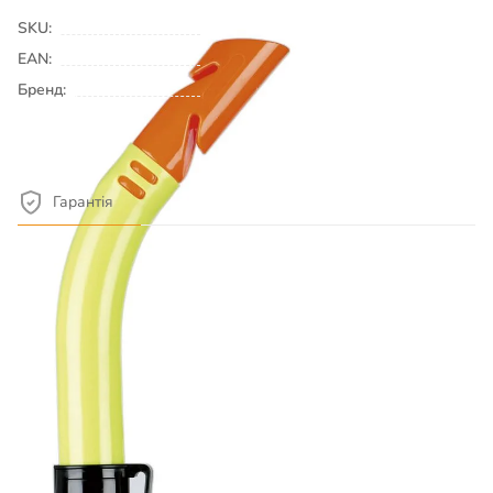
SKU:
00011044
EAN:
Бренд:
BECO
Детальніше про товар
Гарантія
Обмін або повернення товару протягом 14 днів. Гарантія на
всі товари 6 місяців.
Опис товару
Матеріал: Полівініл Клапан TPR (термопластична
гума) Трубка має анатомічний загубник і надійний
затиск для зручного кріплення до маски.
Постачальник і розробник: BECO Beermann GmbH &