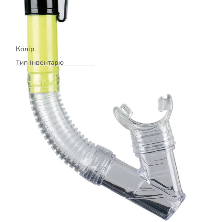
Co.KG (Німеччина)
Характеристики
Колір
жовтий
Тип інвентарю
трубки для плавання
Додати відгук на товар
Оцініть товар
Погано
Так собі
Нормально
Добре
Чудово
Коментар