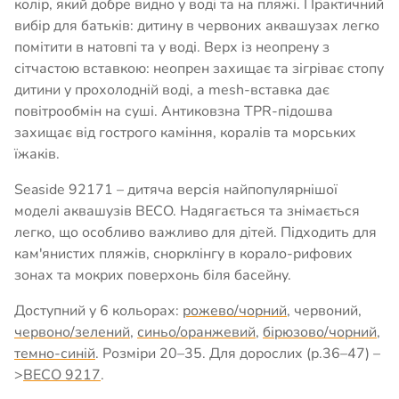
колір, який добре видно у воді та на пляжі. Практичний
вибір для батьків: дитину в червоних аквашузах легко
помітити в натовпі та у воді. Верх із неопрену з
сітчастою вставкою: неопрен захищає та зігріває стопу
дитини у прохолодній воді, а mesh-вставка дає
повітрообмін на суші. Антиковзна TPR-підошва
захищає від гострого каміння, коралів та морських
їжаків.
Seaside 92171 – дитяча версія найпопулярнішої
моделі аквашузів BECO. Надягається та знімається
легко, що особливо важливо для дітей. Підходить для
кам'янистих пляжів, снорклінгу в корало-рифових
зонах та мокрих поверхонь біля басейну.
Доступний у 6 кольорах:
рожево/чорний
, червоний,
червоно/зелений
,
синьо/оранжевий
,
бірюзово/чорний
,
темно-синій
. Розміри 20–35. Для дорослих (р.36–47) –
>
BECO 9217
.