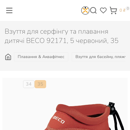
0
0
₴
Взуття для серфінгу та плавання
дитячі BECO 92171, 5 червоний, 35
Плавання & Аквафітнес
Взуття для басейну, пляжу, 
Розмір:
34
35
529
₴
Не доступно