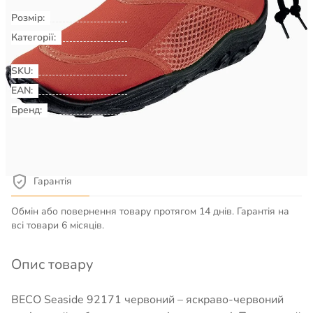
Розмір:
35
Категорії:
Плавання & Аквафітнес
Взуття
для басейну, пляжу, серфінгу
SKU:
00034302
EAN:
Бренд:
BECO
Детальніше про товар
Гарантія
Обмін або повернення товару протягом 14 днів. Гарантія на
всі товари 6 місяців.
Опис товару
BECO Seaside 92171 червоний – яскраво-червоний