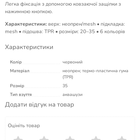
Легка фіксація з допомогою ковзаючої защіпки з
нажимною кнопкою.
Характеристики:
верх: неопрен/mesh • підкладка:
mesh • підошва: TPR • розміри: 20–35 • 6 кольорів
Характеристики
Колір
червоний
Матеріал
неопрен; термо-пластична гума
(TPR)
Розмір
35
Тип взуття
аквашузи
Додати відгук на товар
Оцініть товар