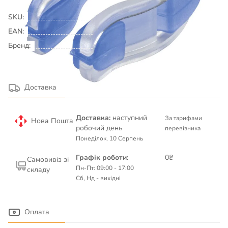
Аксесуари для плавання
SKU:
00041492
EAN:
Бренд:
BECO
Детальніше про товар
Доставка
Доставка:
наступний
За тарифами
Нова Пошта
робочий день
перевізника
Понеділок, 10 Серпень
Графік роботи:
0₴
Самовивіз зі
Пн-Пт: 09:00 - 17:00
складу
Сб, Нд - вихідні
Оплата