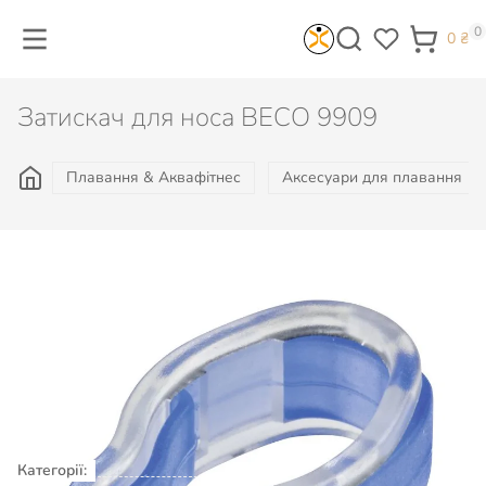
0
0
₴
Затискач для носа BECO 9909
Плавання & Аквафітнес
Аксесуари для плавання
360
₴
Є в наявності
КУПИТИ
Категорії:
Плавання & Аквафітнес