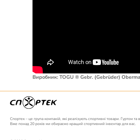
Виробник: TOGU ® Gebr. (Gebrüder) Oberma
Спортек – це група компаній, які реалізують спортивні товари. Гуртом та 
Вже понад 20 років ми обираємо кращий спортивний інвентар для вас.