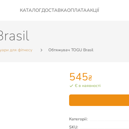
КАТАЛОГ
ДОСТАВКА
ОПЛАТА
АКЦІЇ
rasil
уари для фітнесу
Обтяжувач TOGU Brasil
545
₴
Є в наявності
Категорії:
SKU: