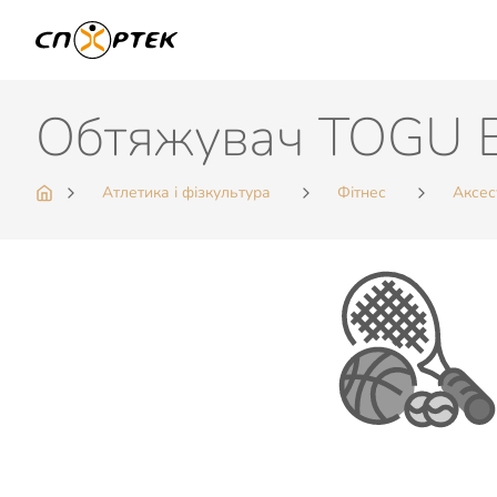
Обтяжувач TOGU B
Атлетика і фізкультура
Фітнес
Аксес