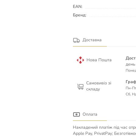
EAN:
Бренд:
Доставка
Дост
Нова Пошта
день
Понед
Граф
Самовивіз зі
Пн-Пт
складу
Сб, Нд
Оплата
Накладений платіж під час отр
Apple Pay, PrivatPay; Безготів