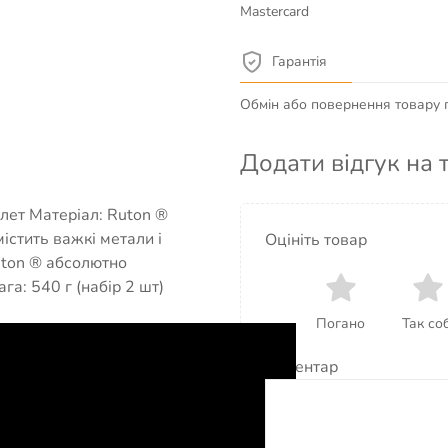
Mastercard
Гарантія
Обмін або повернення товару пр
Додати відгук на 
лет Матеріал: Ruton ®
істить важкі метали і
Оцініть товар
uton ® абсолютно
га: 540 г (набір 2 шт)
Погано
Так соб
Коментар