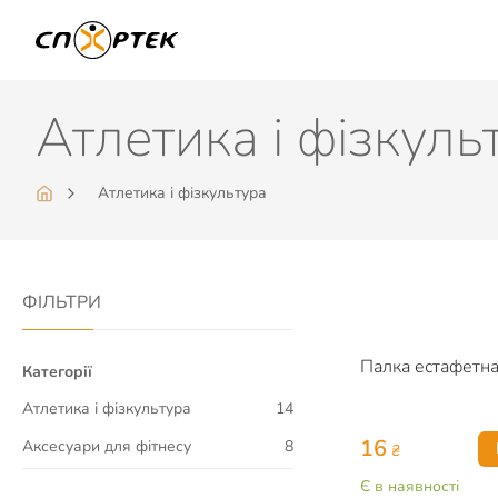
Атлетика і фізкуль
Атлетика і фізкультура
ФІЛЬТРИ
Палка естафетн
Категорії
Атлетика і фізкультура
14
16
Аксесуари для фітнесу
8
₴
Є в наявності