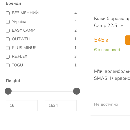
Бренди
БЕЗІМЕННИЙ
4
Кілки біорозклад
Україна
4
Camp 22.5 см
EASY CAMP
2
545
OUTWELL
1
₴
PLUS MINUS
1
Є в наявності
RE:FLEX
3
TOGU
1
М'яч волейболь
SMASH червоно
По ціні
Не доступно