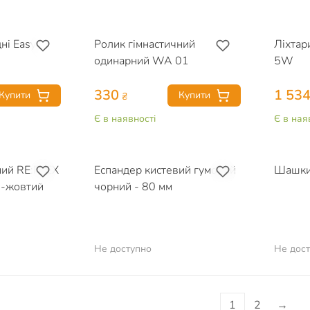
ні Easy
Ролик гімнастичний
Ліхтар
одинарний WA 01
5W
330
1 53
Купити
Купити
₴
Є в наявності
Є в ная
ний RE:FLEX
Еспандер кистевий гумовий
Шашки 
-жовтий
чорний - 80 мм
Не доступно
Не дос
1
2
→