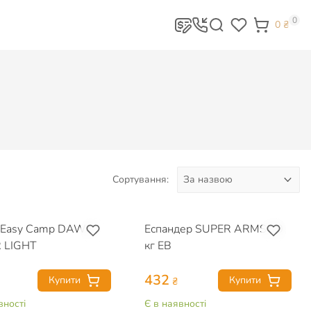
0
0
₴
Сортування:
р Easy Camp DAWN
Еспандер SUPER ARMS 10
 LIGHT
кг EB
432
Купити
Купити
₴
вності
Є в наявності