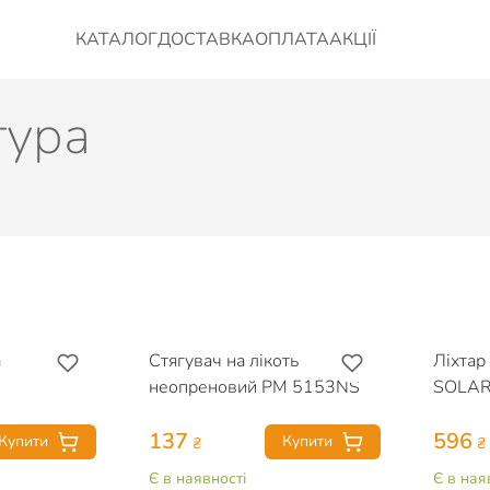
КАТАЛОГ
ДОСТАВКА
ОПЛАТА
АКЦІЇ
тура
а
Стягувач на лікоть
Ліхта
неопреновий PM 5153NS
SOLAR
137
596
Купити
Купити
₴
₴
Є в наявності
Є в ная