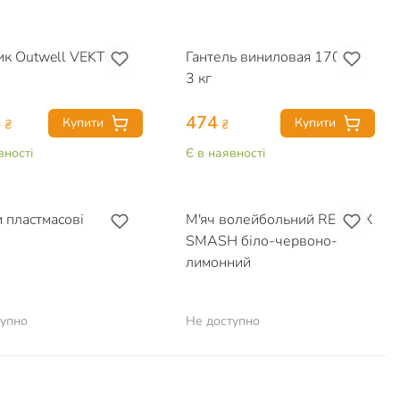
ик Outwell VEKTOR
Гантель виниловая 17030 -
3 кг
4
474
Купити
Купити
₴
₴
вності
Є в наявності
пластмасові
М'яч волейбольний RE:FLEX
SMASH біло-червоно-
лимонний
тупно
Не доступно