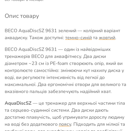
Опис товару
BECO AquaDiscSZ 9631 зелений — колірний варіант
аквадиску. Також доступні:
темно-синій
та
жовтий
.
BECO AquaDiscSZ 9631 — один із найвідоміших
тренажерів BECO для аквафітнесу. Два диски
діаметром ~23 см із PE-foam створюють опір, який ви
контролюєте самостійно: змінюючи кут нахилу диска у
воді, ви регулюєте інтенсивність від легкої до
максимальної. Два ергономічні отвори для великого та
вказівного пальців забезпечують надійний хват.
AquaDiscSZ
— це тренажер для верхньої частини тіла
та серцево-судинної системи. Два диски дають
достатню плавучість, щоб утримувати дорослу людину
на воді без додаткового
поясу
. Підходить для мілкої та