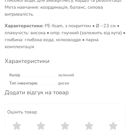
глибокої води, для аквафітнесу, кардіо та реабілітації.
Мета навчання: координація, баланс, силова
витривалість.
Характеристики:
PE-foam, з покриттям • Ø ~23 см •
плавучість: висока • опір: гнучкий (залежить від кута) •
глибина: глибока вода, мілководдя • парна
комплектація
Характеристики
Колір
зелений
Тип інвентарю
диски
Додати відгук на товар
Оцініть товар