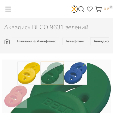
0
0
₴
Аквадиск BECO 9631 зелений
Плавання & Аквафітнес
Аквафітнес
Аквадиск 
Колір: