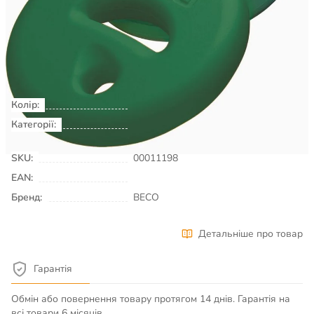
2 340
₴
Не доступно
Колір:
зелений
Категорії:
Плавання & Аквафітнес
Аквафітнес
SKU:
00011198
EAN:
Бренд:
BECO
Детальніше про товар
Гарантія
Обмін або повернення товару протягом 14 днів. Гарантія на
всі товари 6 місяців.