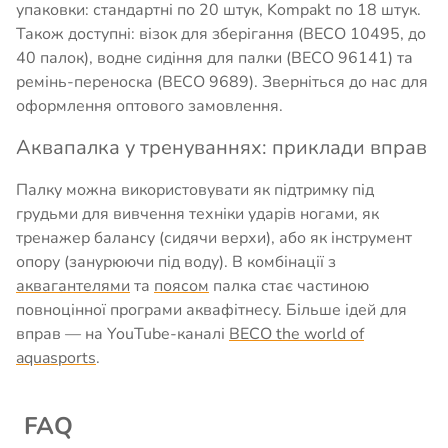
упаковки: стандартні по 20 штук, Kompakt по 18 штук.
Також доступні: візок для зберігання (BECO 10495, до
40 палок), водне сидіння для палки (BECO 96141) та
ремінь-переноска (BECO 9689). Зверніться до нас для
оформлення оптового замовлення.
Аквапалка у тренуваннях: приклади вправ
Палку можна використовувати як підтримку під
грудьми для вивчення техніки ударів ногами, як
тренажер балансу (сидячи верхи), або як інструмент
опору (занурюючи під воду). В комбінації з
аквагантелями
та
поясом
палка стає частиною
повноцінної програми аквафітнесу. Більше ідей для
вправ — на YouTube-каналі
BECO the world of
aquasports
.
FAQ