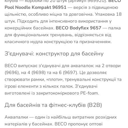
клубів — коробки по 20 штук (артикул 969920).
BECO
Pool Noodle Kompakt 96951
— версія з підвищеною
щільністю, особливо міцна та довговічна. Упаковка 18
штук. Підходить для інтенсивного використання у
комерційних басейнах.
BECO Bodyflex 9657
— палка
для функціональних тренувань, відрізняється від
класичного нудла конструкцією та призначенням.
З'єднувачі: конструктор для басейну
BECO випускає з'єднувачі для аквапалок: на 2 отвори
(9696), на 4 (9698) та на 6 (9697). Це дозволяє
створювати рамки, «плоти», тренувальні конструкції та
ігрові елементи з кількох палок. З'єднувачі
виготовлені із закритокоміркового PE-foam.
Для басейнів та фітнес-клубів (B2B)
Аквапалки — один із найбільш витратних розхідних
матеріалів у басейнах. BECO пропонує оптові