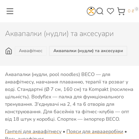
0
0
₴
Аквапалки (нудли) та аксесуари
Аквафітнес
Аквапалки (нудли) та аксесуари
Аквапалки (нудли, pool noodles) BECO — для
аквафітнесу, навчання плаванню, терапії та розваг у
воді. Стандартні (Ø 7 см, 160 см) та Kompakt (посилена
щільність). Bodyflex — палка для функціонального
тренування. З'єднувачі на 2, 4 та 6 отворів для
конструювання. Для басейнів та фітнес-клубів — опт
від 18 штук у коробці. Спортек — імпортер BECO.
Гантелі для аквафітнесу
•
Пояси для аквааеробіки
•