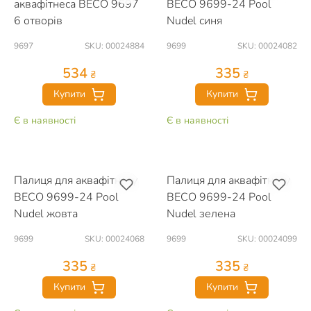
аквафітнеса BECO 9697
BECO 9699-24 Pool
6 отворів
Nudel синя
9697
SKU: 00024884
9699
SKU: 00024082
534
335
₴
₴
Купити
Купити
Є в наявності
Є в наявності
Палиця для аквафітнесу
Палиця для аквафітнесу
BECO 9699-24 Pool
BECO 9699-24 Pool
Nudel жовта
Nudel зелена
9699
SKU: 00024068
9699
SKU: 00024099
335
335
₴
₴
Купити
Купити