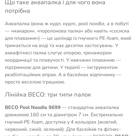
Що таке аквапалка і для чого вона
потрібна
Аквапалка (вона ж нудл, нудлс, pool noodle, а в побуті
— «макарон», «поролонова палка» або навіть «сосиска
для плавання») — це циліндр із гнучкого PE-foam, який
тримається на воді та має десятки застосувань. У
аквафітнесі палка слугує опорою, тренажером
координації та плавучості. У навчанні плаванню —
підтримкою для дитини. У терапії — інструментом
реабілітаційних вправ. А в басейнах відпочинку —
просто веселою іграшкою.
Лінійка BECO: три типи палок
BECO Pool Noodle 9699
— стандартна аквапалка
довжиною 160 см та діаметром 7 см. Екстремально
гнучкий PE-foam, доступна у 4 кольорах (жовтий,
червоний, синій, зелений). Для басейнів та фітнес-