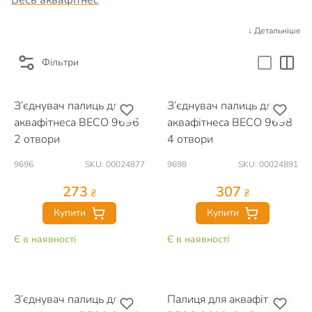
Весь аквафітнес
↓ Детальніше
Фільтри
З’єднувач палиць для
З’єднувач палиць для
аквафітнеса BECO 9696
аквафітнеса BECO 9698
2 отвори
4 отвори
9696
SKU: 00024877
9698
SKU: 00024891
273
307
₴
₴
Купити
Купити
Є в наявності
Є в наявності
З’єднувач палиць для
Палиця для аквафітнесу