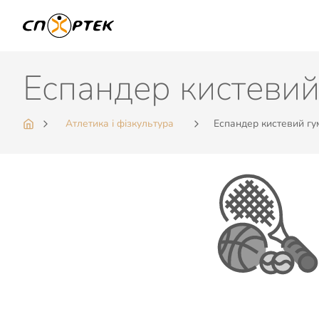
Еспандер кистевий
Атлетика і фізкультура
Еспандер кистевий гу