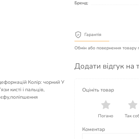
Бренд:
Гарантія
Обмін або повернення товару пр
Додати відгук на 
 деформацій Колір: чорний У
зи кисті і пальців,
Оцініть товар
ьєфу,поліпшення
Погано
Так соб
Коментар