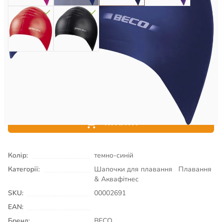
150
₴
Є в наявності
КУПИТИ
Колір:
темно-синій
Категорії:
Шапочки для плавання
Плавання
& Аквафітнес
SKU:
00002691
EAN:
Бренд:
BECO