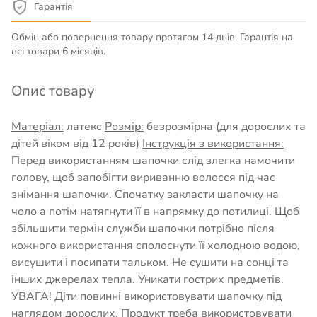
Гарантія
Обмін або повернення товару протягом 14 днів. Гарантія на
всі товари 6 місяців.
Опис товару
Матеріал:
латекс
Розмір:
безрозмірна (для дорослих та
дітей віком від 12 років)
Інструкція з використання:
Перед використанням шапочки слід злегка намочити
голову, щоб запобігти вириванню волосся під час
знімання шапочки. Спочатку закласти шапочку на
чоло а потім натягнути її в напрямку до потилиці. Щоб
збільшити термін служби шапочки потрібно після
кожного використання сполоснути її холодною водою,
висушити і посипати тальком. Не сушити на сонці та
інших джерелах тепла. Уникати гострих предметів.
УВАГА! Діти повинні використовувати шапочку під
наглядом дорослих. Продукт треба використовувати