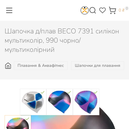
0
0
₴
Шапочка д/плав BECO 7391 силікон
мультиколір, 990 чорно/
мультиколірний
Плавання & Аквафітнес
Шапочки для плавання
Колір: