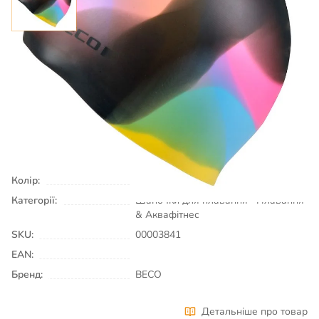
340
₴
Є в наявності
КУПИТИ
Колір:
чорно/мультиколірний
Категорії:
Шапочки для плавання
Плавання
& Аквафітнес
SKU:
00003841
EAN:
Бренд:
BECO
Детальніше про товар