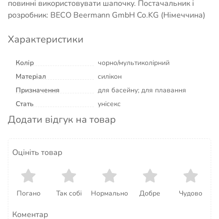
повинні використовувати шапочку. Постачальник і
розробник: BECO Beermann GmbH Co.KG (Німеччина)
Характеристики
Колір
чорно/мультиколірний
Матеріал
силікон
Призначення
для басейну; для плавання
Стать
унісекс
Додати відгук на товар
Оцініть товар
Погано
Так собі
Нормально
Добре
Чудово
Коментар